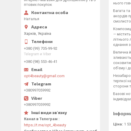
нього гов
птових покупок
Багата та
акордів п
Наталья
смолистог
Композиці
Харків, Україна
— містить
літнього 
єднання 
+380 (99) 705-99-92
Велична й
Telegram и Viber
зливаютьс
+380 (98) 553-46-41
соковитим
об'єму і 
Незабаром
opt4beauty@gmail.com
терпкої н
сторони т
+380997059992
Базові но
індивідуа
+380997059992
Інформ
Канал в Телеграм
Ціна:
1 53
https://t.me/opt_4beauty