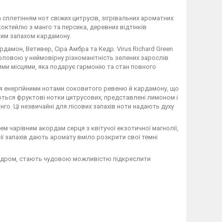
а сплетінням нот свіжих цитрусів, зігрівальних ароматних
октейлю з манго та персика, деревних відтінків
ним запахом кардамону.
рдамон, Ветивер, Сіра Амбра та Кедр. Virus Richard Green
 головою у неймовірну різноманітність зелених зарослів
ими місцями, яка подарує гармонію та стан повного
ся енергійними нотами соковитого ревеню й кардамону, що
ються фруктові нотки цитрусових, представлені лимоном і
о. Ці незвичайні для лісових запахів ноти надають духу
м чарівним акордам серця з квітучої екзотичної магнолії,
ії запахів дають аромату вміло розкрити свої темні
м кедром, стають чудовою можливістю підкреслити