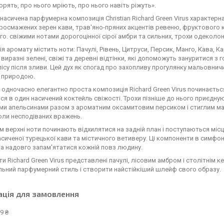
орять, про нього мріють, про нього навіть ріжуть».
 насичена парфумерна композиція Christian Richard Green Virus характерн
росмажених зерен кави, трав'яно-пряних акцентів ревеню, фруктового к
о. свіжими нотами дорогоцінної сірої амбри та сильних, трохи одеколо
я аромату містить ноти: Пачулі, Рівень, Цитруси, Персик, Манго, Кава, Ка
 виразні зелені, свіжі та деревні відтінки, які допоможуть зануритися з
лісу після зливи. Цей дух як спогад про захопливу прогулянку мальовнич
з природою.
 одночасно елегантно проста композиція Richard Green Virus починаєть
я в один насичений коктейль свіжості. Трохи пізніше до нього приєдну
и апельсинами разом з ароматним оксамитовим персиком і стиглим манг
доли несподіваних вражень.
 верхні ноти починають відхилятися на задній план і поступаються місце
асиченої турецької кави та містичного ветиверу. Ці компоненти в симфон
а надовго запам'ятатися кожній повз людину.
ти Richard Green Virus представлені пачулі, лісовим амбром і столітні
льний парфумерний стиль і створити найстійкіший шлейф свого образу.
ація для замовлення
9 ₴