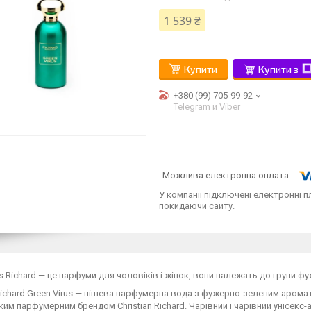
1 539 ₴
Купити
Купити з
+380 (99) 705-99-92
Telegram и Viber
У компанії підключені електронні п
покидаючи сайту.
us Richard — це парфуми для чоловіків і жінок, вони належать до групи фу
 Richard Green Virus — нішева парфумерна вода з фужерно-зеленим аромат
им парфумерним брендом Christian Richard. Чарівний і чарівний унісекс-