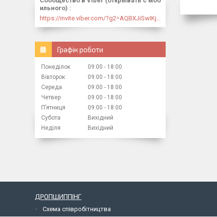
Сообщество в Viber (открывать с моб
ильного)
https://invite.viber.com/?g2=AQBXJiSwIKj9N0wsLWM5JifCoZ3k4Lza4fq58RAqpi3Qaj4OiaoTVb4yP1q7iB6e
Графік роботи
Понеділок
09:00
18:00
Вівторок
09:00
18:00
Середа
09:00
18:00
Четвер
09:00
18:00
Пʼятниця
09:00
18:00
Субота
Вихідний
Неділя
Вихідний
ДРОПШИППІНГ
Схема співробітництва