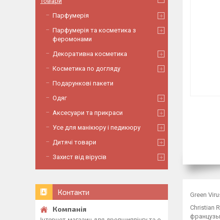
Товари
Парфумерія
Парфумерія та косметика з
феромонами
Декоративна косметика
Косметика по догляду
Подарункові пакети
Одяг
Аксесуари та прикраси
Усе для манікюру і педикюру
Дитячі товари
Захист від вірусів
Контакти
Green Vir
Christian
французьк
Інтернет-магазин для дропшиппінгу та о