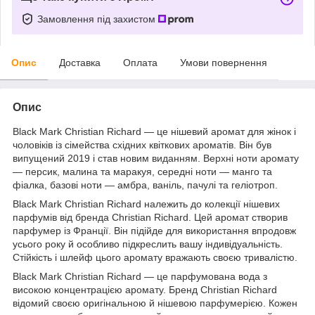
Замовлення під захистом
Опис
Доставка
Оплата
Умови повернення
Опис
Black Mark Christian Richard — це нішевий аромат для жінок і
чоловіків із сімейства східних квіткових ароматів. Він був
випущений 2019 і став новим виданням. Верхні ноти аромату
— персик, малина та маракуя, середні ноти — манго та
фіалка, базові ноти — амбра, ваніль, пачулі та геліотроп.
Black Mark Christian Richard належить до колекції нішевих
парфумів від бренда Christian Richard. Цей аромат створив
парфумер із Франції. Він підійде для використання впродовж
усього року й особливо підкреслить вашу індивідуальність.
Стійкість і шлейф цього аромату вражають своєю тривалістю.
Black Mark Christian Richard — це парфумована вода з
високою концентрацією аромату. Бренд Christian Richard
відомий своєю оригінальною й нішевою парфумерією. Кожен