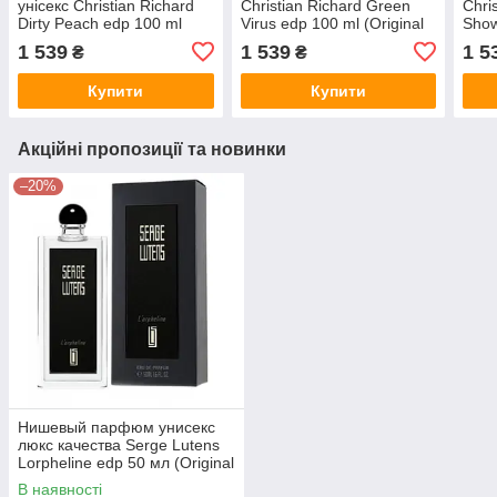
унісекс Christian Richard
Christian Richard Green
Chri
Dirty Peach edp 100 ml
Virus edp 100 ml (Original
Show
(Original Quality)
Quality)
Quali
1 539
1 539
1 5
₴
₴
Купити
Купити
Акційні пропозиції та новинки
–20%
Нишевый парфюм унисекс
люкс качества Serge Lutens
Lorpheline edp 50 мл (Original
Quality)
В наявності