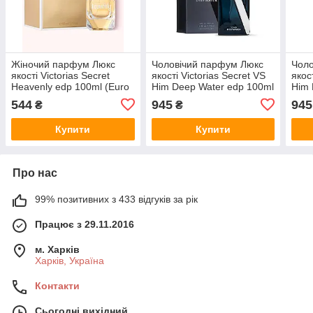
Жіночий парфум Люкс
Чоловічий парфум Люкс
Чоло
якості Victorias Secret
якості Victorias Secret VS
якос
Heavenly edp 100ml (Euro
Him Deep Water edp 100ml
Him 
Quality)
(Euro Quality)
(Eur
544
945
945
₴
₴
Купити
Купити
Про нас
99% позитивних з 433 відгуків за рік
Працює з 29.11.2016
м. Харків
Харків, Україна
Контакти
Сьогодні вихідний