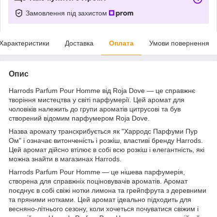
Замовлення під захистом
Характеристики
Доставка
Оплата
Умови повернення
Опис
Harrods Parfum Pour Homme від Roja Dove — це справжнє
творіння мистецтва у світі парфумерії. Цей аромат для
чоловіків належить до групи ароматів цитрусові та був
створений відомим парфумером Roja Dove.
Назва аромату транскрибується як "Харродс Парфуми Пур
Ом" і означає витонченість і розкіш, властиві бренду Harrods.
Цей аромат дійсно втілює в собі всю розкіш і елегантність, які
можна знайти в магазинах Harrods.
Harrods Parfum Pour Homme — це нішева парфумерія,
створена для справжніх поціновувачів ароматів. Аромат
поєднує в собі свіжі нотки лимона та грейпфрута з деревними
та пряними нотками. Цей аромат ідеально підходить для
весняно-літнього сезону, коли хочеться почуватися свіжим і