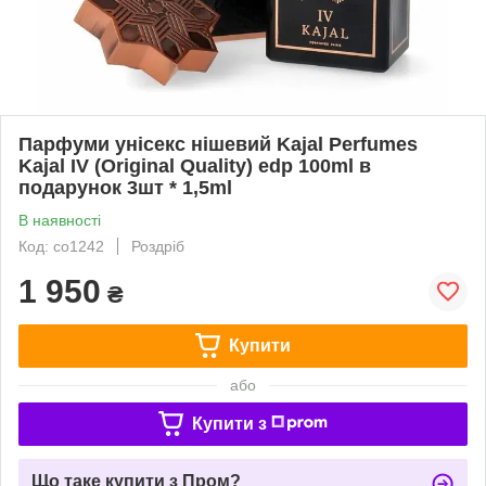
Парфуми унісекс нішевий Kajal Perfumes
Kajal IV (Original Quality) edp 100ml в
подарунок 3шт * 1,5ml
В наявності
Код: co1242
Роздріб
1 950
₴
Купити
або
Купити з
Що таке купити з Пром?