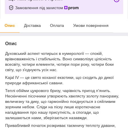
Замовлення під захистом
Опис
Доставка
Оплата
Умови повернення
Опис
Духовський аспект чотирьох в нумерології — спокій,
врівноваженість і стабільність. Воно символізує цілісність
всесвіту, чотири елементи, чотири пори року, чотири боки
світу, що з'єднують усіх нас.
Kajal IV — це свято коханої екзотики, що сходить до дикої
природи африканської савани.
Теплі обійми цукрового бризу, чарівність пригод п'янить.
Нескінченні пісочники утворюють хвилясту золоту панораму,
величезну та дику, що гармонійно поєднується з сяйливим
зоряним небом. Сліди на піску лише короткочасне
нагадування про нашу присутність, а спогади, що
залишаються нами, зберігаються назавжди.
Привабливий початок розкриває таємничу теплоту давани,