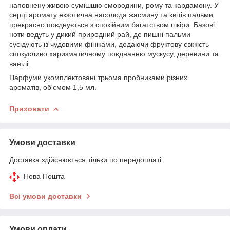
наповнену живою сумішшю смородини, рому та кардамону. У
серці аромату екзотична насолода жасмину та квітів пальми
прекрасно поєднується з спокійним багатством шкіри. Базові
ноти ведуть у дикий природний рай, де пишні пальми
сусідують із чудовими фініками, додаючи фруктову свіжість
спокусливо харизматичному поєднанню мускусу, деревини та
ванілі.
Парфуми укомплектовані трьома пробниками різних
ароматів, об'ємом 1,5 мл.
Приховати
Умови доставки
Доставка здійснюється тільки по передоплаті.
Нова Пошта
Всі умови доставки
Умови оплати