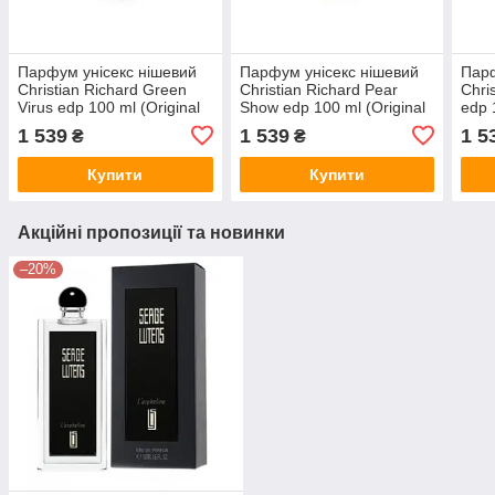
Парфум унісекс нішевий
Парфум унісекс нішевий
Парф
Christian Richard Green
Christian Richard Pear
Chri
Virus edp 100 ml (Original
Show edp 100 ml (Original
edp 
Quality)
Quality)
Quali
1 539
1 539
1 5
₴
₴
Купити
Купити
Акційні пропозиції та новинки
–20%