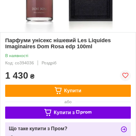
Парфуми унісекс нішевий Les Liquides
Imaginaires Dom Rosa edp 100ml
В наявності
Код: co394036
Роздріб
1 430
₴
Купити
або
Купити з
Що таке купити з Пром?