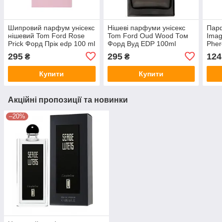
Шипровий парфум унісекс
Нішеві парфуми унісекс
Парф
нішевий Tom Ford Rose
Tom Ford Oud Wood Том
Imag
Prick Форд Прік edp 100 ml
Форд Вуд EDP 100ml
Pher
295
295
124
₴
₴
Купити
Купити
Акційні пропозиції та новинки
–20%