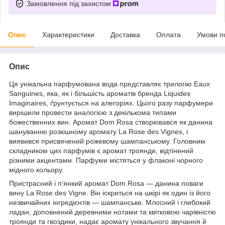
Замовлення під захистом
Опис
Характеристики
Доставка
Оплата
Умови п
Опис
Ця унікальна парфумована вода представляє трилогію Eaux
Sanguines, яка, як і більшість ароматів бренда Liquides
Imaginaires, ґрунтується на алегоріях. Цього разу парфумери
вирішили провести аналогією з декількома типами
божественних вин. Аромат Dom Rosa створювався як данина
шануванню розкішному аромату La Rose des Vignes, і
виявився присвячений рожевому шампанському. Головним
складником цих парфумів є аромат троянди, відтінений
різними акцентами. Парфуми містяться у флаконі чорного
мідного кольору.
Пристрасний і п'янкий аромат Dom Rosa — данина поваги
вину La Rose des Vigne. Він іскриться на шкірі як один із його
незвичайних інгредієнтів — шампанське. Млосний і глибокий
ладан, доповнений деревними нотами та квітковою чарівністю
троянди та гвоздики, надає аромату унікального звучання й