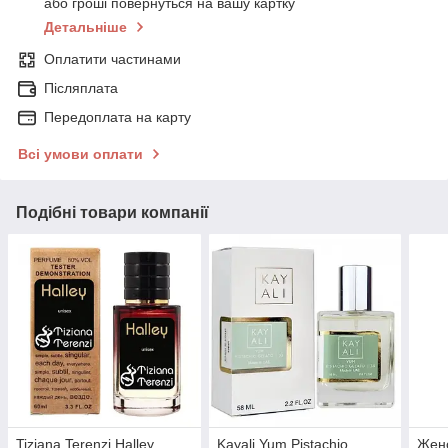
або гроші повернуться на вашу картку
Детальніше
Оплатити частинами
Післяплата
Передоплата на карту
Всі умови оплати
Подібні товари компанії
Tiziana Terenzi Halley
Kayali Yum Pistachio
Женс