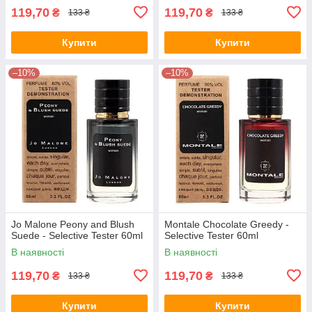
119,70
119,70
₴
₴
133 ₴
133 ₴
Купити
Купити
–10%
–10%
Jo Malone Peony and Blush
Montale Chocolate Greedy -
Suede - Selective Tester 60ml
Selective Tester 60ml
В наявності
В наявності
119,70
119,70
₴
₴
133 ₴
133 ₴
Купити
Купити