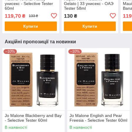
унисекс - Selective Tester
Gelato | 33 унисекс - ОАЭ
Maui
60ml
Tester 58ml
Bana
Test
119,70
130
119
₴
₴
133 ₴
Купити
Купити
Акційні пропозиції та новинки
–10%
–10%
Jo Malone Blackberry and Bay
Jo Malone English and Pear
- Selective Tester 60ml
Freesia - Selective Tester 60ml
В наявності
В наявності