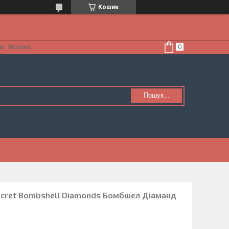
Кошик
в, Україна
Пошук...
Secret Bombshell Diamonds Бомбшел Діаманд