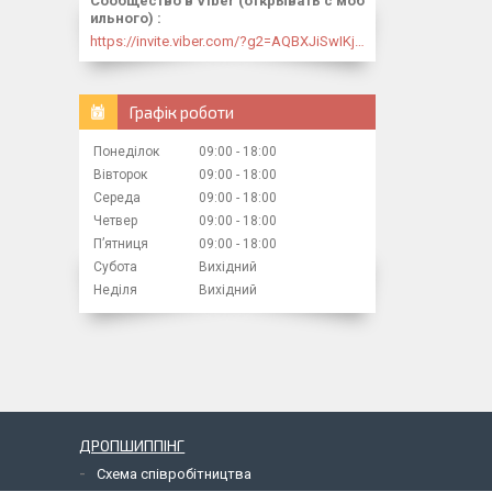
Сообщество в Viber (открывать с моб
ильного)
https://invite.viber.com/?g2=AQBXJiSwIKj9N0wsLWM5JifCoZ3k4Lza4fq58RAqpi3Qaj4OiaoTVb4yP1q7iB6e
Графік роботи
Понеділок
09:00
18:00
Вівторок
09:00
18:00
Середа
09:00
18:00
Четвер
09:00
18:00
Пʼятниця
09:00
18:00
Субота
Вихідний
Неділя
Вихідний
ДРОПШИППІНГ
Схема співробітництва