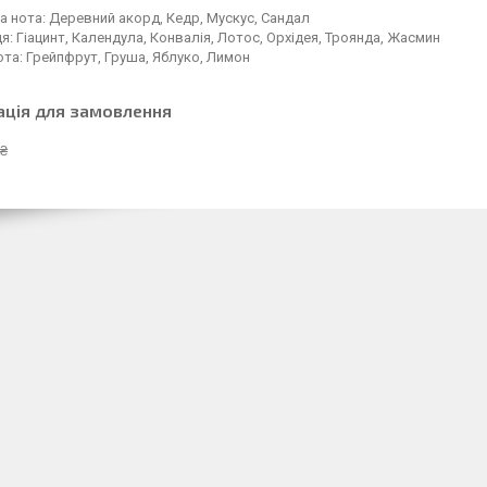
 нота: Деревний акорд, Кедр, Мускус, Сандал
я: Гіацинт, Календула, Конвалія, Лотос, Орхідея, Троянда, Жасмин
ота: Грейпфрут, Груша, Яблуко, Лимон
ація для замовлення
 ₴