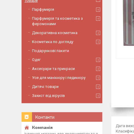
Товари
Парфумерія
Парфумерія та косметика з
феромонами
Декоративна косметика
Косметика по догляду
Подарункові пакети
Одяг
Аксесуари та прикраси
Усе для манікюру і педикюру
Дитячі товари
Захист від вірусів
Контакти
Дата вихо
Класифіка
Інтернет-магазин для дропшиппінгу та о