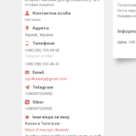
птових покупок
Початкова
Нота серц
Кінцева н
Наталья
Інформ
Харків, Україна
Ціна:
340
+380 (99) 705-99-92
Telegram и Viber
+380 (98) 553-46-41
opt4beauty@gmail.com
+380997059992
+380997059992
Канал в Телеграм
https://t.me/opt_4beauty