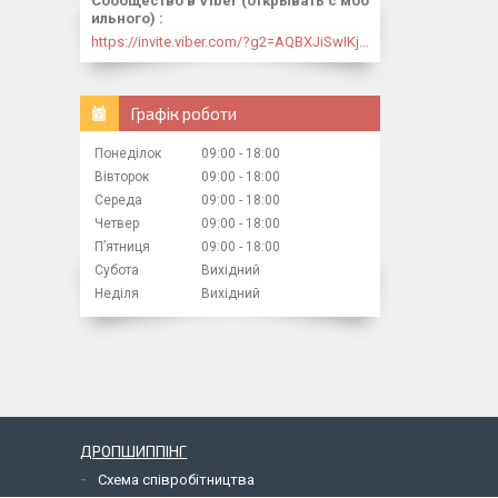
Сообщество в Viber (открывать с моб
ильного)
https://invite.viber.com/?g2=AQBXJiSwIKj9N0wsLWM5JifCoZ3k4Lza4fq58RAqpi3Qaj4OiaoTVb4yP1q7iB6e
Графік роботи
Понеділок
09:00
18:00
Вівторок
09:00
18:00
Середа
09:00
18:00
Четвер
09:00
18:00
Пʼятниця
09:00
18:00
Субота
Вихідний
Неділя
Вихідний
ДРОПШИППІНГ
Схема співробітництва