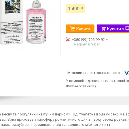
1 490 ₴
Купити
Купити з
+380 (99) 705-99-92
Telegram и Viber
У компанії підключені електронні п
покидаючи сайту.
 весну та прогулянки квітучим парком? Тоді туалетна вода унісекс Maiso M
вас. Вона приховує атмосферу романтичного дня в парку серед розквітлих
і насолоджуйтеся передишкою від галасливого міського життя.