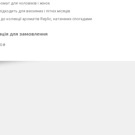
ромат для чоловіків і жінок
підходить для весняних і літніх місяців
до колекції ароматів Replic, натхнених спогадами
ація для замовлення
0 ₴