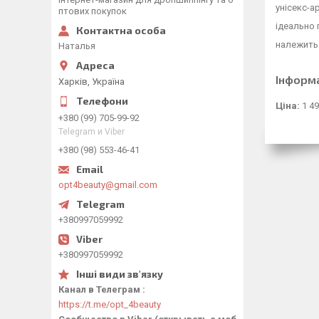
унісекс-а
птових покупок
ідеально 
належить 
Наталья
Інформ
Харків, Україна
Ціна:
1 49
+380 (99) 705-99-92
Telegram и Viber
+380 (98) 553-46-41
opt4beauty@gmail.com
+380997059992
+380997059992
Канал в Телеграм
https://t.me/opt_4beauty