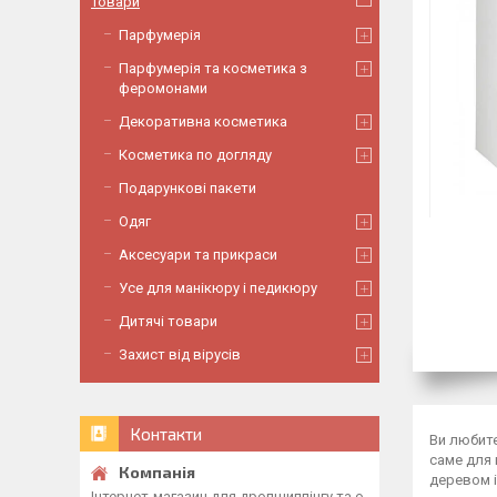
Товари
Парфумерія
Парфумерія та косметика з
феромонами
Декоративна косметика
Косметика по догляду
Подарункові пакети
Одяг
Аксесуари та прикраси
Усе для манікюру і педикюру
Дитячі товари
Захист від вірусів
Контакти
Ви любите
саме для 
деревом 
Інтернет-магазин для дропшиппінгу та о