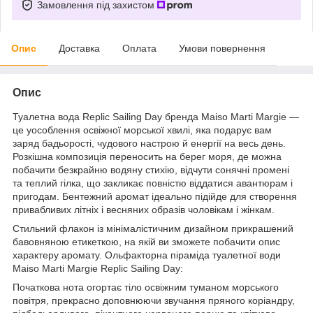
Замовлення під захистом
Опис
Доставка
Оплата
Умови повернення
Опис
Туалетна вода Replic Sailing Day бренда Maiso Marti Margie —
це уособлення освіжної морської хвилі, яка подарує вам
заряд бадьорості, чудового настрою й енергії на весь день.
Розкішна композиція переносить на берег моря, де можна
побачити безкрайню водяну стихію, відчути сонячні промені
та теплий гілка, що закликає повністю віддатися авантюрам і
пригодам. Бентежний аромат ідеально підійде для створення
привабливих літніх і весняних образів чоловікам і жінкам.
Стильний флакон із мінімалістичним дизайном прикрашений
бавовняною етикеткою, на якій ви зможете побачити опис
характеру аромату. Ольфакторна піраміда туалетної води
Maiso Marti Margie Replic Sailing Day:
Початкова нота огортає тіло освіжним туманом морського
повітря, прекрасно доповнюючи звучання пряного коріандру,