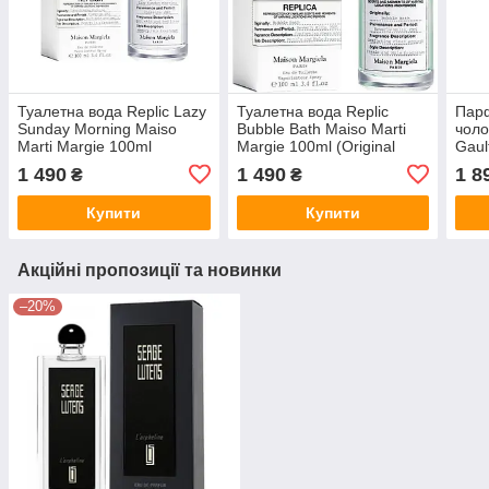
Туалетна вода Replic Lazy
Туалетна вода Replic
Пар
Sunday Morning Maiso
Bubble Bath Maiso Marti
чоло
Marti Margie 100ml
Margie 100ml (Original
Gaul
(Original Quality)
Quality)
Pou
1 490
1 490
1 8
₴
₴
(Orig
Купити
Купити
Акційні пропозиції та новинки
–20%