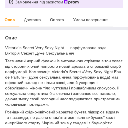
Замовлення під захистом
Опис
Доставка
Оплата
Умови повернення
Опис
Victoria's Secret Very Sexy Night — парфумована вода —
Вікторія Секрет Дуже Сексуальна ніч
Таємничий чорний флакон із витонченою стрічкою в тон ховає
від сторонніх очей непросто новий аромат, а справжній скарб
парфумерії. Композиція Victoria's Secret «Very Sexy Night Eau
de Parfum» (Дуже сексуальна нічна парфумована вода) має
ефектний вигляд не тільки зовні, але й усередині,
обволікаючи жіноче тіло чуттєвим і привабливим спокусою. Її
сексуальна енергетика б'є ключем і заповнює все навколо,
даючи змогу своїй господині насолоджуватися пристрасними
чоловічими поглядами.
Розкішний східно-квітковий характер букета підкорює відразу
та назавжди, не даючи опам'ятатися після вибухової хвилі
енергійного старту. Чарівний злив у тандемі з бадьорістю