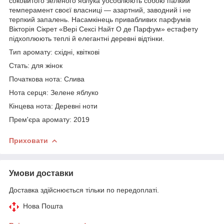
соковитого зеленого яблука уособлюють собою палкий
темперамент своєї власниці — азартний, заводний і не
терпкий запалень. Насамкінець привабливих парфумів
Вікторія Сікрет «Вері Сексі Найт О де Парфум» естафету
підхоплюють теплі й елегантні деревні відтінки.
Тип аромату: східні, квіткові
Стать: для жінок
Початкова нота: Слива
Нота серця: Зелене яблуко
Кінцева нота: Деревні ноти
Прем'єра аромату: 2019
Приховати
Умови доставки
Доставка здійснюється тільки по передоплаті.
Нова Пошта