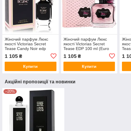
Жіночий парфум Люкс
Жіночий парфум Люкс
Жін
якості Victorias Secret
якості Victorias Secret
якост
Tease Candy Noir edp
Tease EDP 100 ml (Euro
Teas
100ml (Euro Quality)
Quality)
100m
1 105
1 105
1 1
₴
₴
Купити
Купити
Акційні пропозиції та новинки
–20%