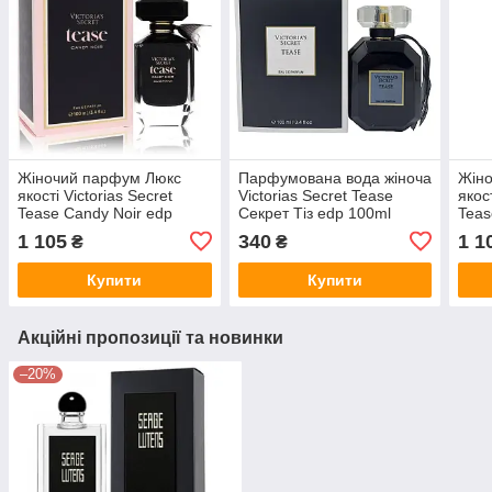
Жіночий парфум Люкс
Парфумована вода жіноча
Жін
якості Victorias Secret
Victorias Secret Tease
якост
Tease Candy Noir edp
Секрет Тіз edp 100ml
Teas
100ml (Euro Quality)
100m
1 105
340
1 1
₴
₴
Купити
Купити
Акційні пропозиції та новинки
–20%