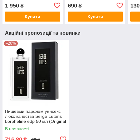
(Original Quality) edp
Quality)
1 950
690
130
₴
₴
100ml
Купити
Купити
Акційні пропозиції та новинки
–20%
Нишевый парфюм унисекс
люкс качества Serge Lutens
Lorpheline edp 50 мл (Original
Quality)
В наявності
716,80
₴
896 ₴