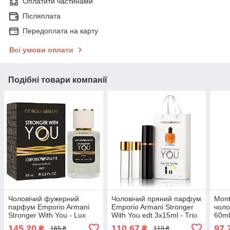
Оплатити частинами
Післяплата
Передоплата на карту
Всі умови оплати
Подібні товари компанії
Чоловічий фужерний
Чоловічий пряний парфум
Mont
парфум Emporio Armani
Emporio Armani Stronger
чоло
Stronger With You - Lux
With You edt 3x15ml - Trio
60m
Parfum 60 ml
Bag
145,20
110,67
97,
₴
₴
165 ₴
119 ₴