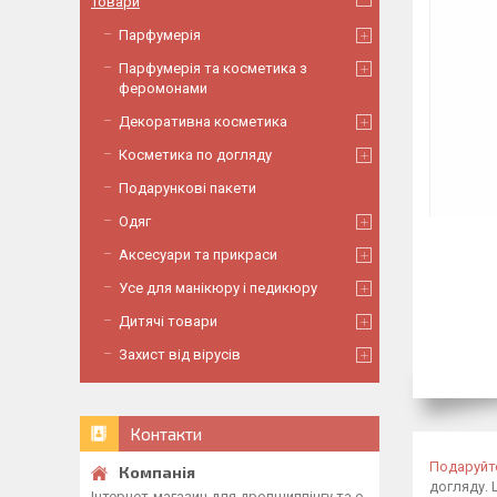
Товари
Парфумерія
Парфумерія та косметика з
феромонами
Декоративна косметика
Косметика по догляду
Подарункові пакети
Одяг
Аксесуари та прикраси
Усе для манікюру і педикюру
Дитячі товари
Захист від вірусів
Контакти
Подаруйт
догляду. 
Інтернет-магазин для дропшиппінгу та о