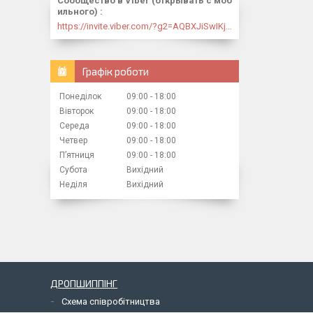
Сообщество в Viber (открывать с моб
ильного)
https://invite.viber.com/?g2=AQBXJiSwIKj9N0wsLWM5JifCoZ3k4Lza4fq58RAqpi3Qaj4OiaoTVb4yP1q7iB6e
Графік роботи
Понеділок
09:00
18:00
Вівторок
09:00
18:00
Середа
09:00
18:00
Четвер
09:00
18:00
Пʼятниця
09:00
18:00
Субота
Вихідний
Неділя
Вихідний
ДРОПШИППІНГ
Схема співробітництва