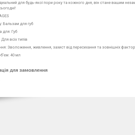
 Ідеальний для будь-якої пори року та кожного дня, він стане вашим нез
сьогодні!
MAGES
у: Бальзам для губ
 для: Губ
 Для всіх типів
ня: Зволоження, живлення, захист від пересихання та зовнішніх фактор
об'єм: 40 мл
ація для замовлення