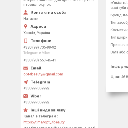
м'якість.
птових покупок
свої губи 
Бренд: I
Наталья
Тип засоб
Косметика
Харків, Україна
Тип шкіри:
Призначен
+380 (99) 705-99-92
Вага або 
Telegram и Viber
+380 (98) 553-46-41
Інформ
opt4beauty@gmail.com
Ціна:
46 ₴
+380997059992
+380997059992
Канал в Телеграм
https://t.me/opt_4beauty