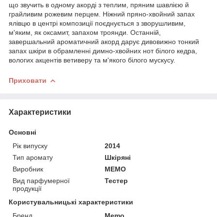
що звучить в одному акорді з теплим, пряним шавлією й
грайливим рожевим перцем. Ніжний пряно-хвойний запах
ялівцю в центрі композиції поєднується з зворушливим,
м'яким, як оксамит, запахом троянди. Останній,
завершальний ароматичний акорд дарує дивовижно тонкий
запах шкіри в обрамленні димно-хвойних нот білого кедра,
вологих акцентів ветиверу та м'якого білого мускусу.
Приховати
Характеристики
Основні
Рік випуску
2014
Тип аромату
Шкіряні
Виробник
MEMO
Вид парфумерної
Тестер
продукції
Користувальницькі характеристики
Бренд
Memo