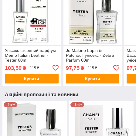
Унісекс шкіряний парфум
Jo Malone Lupin &
Mais
Memo Italian Leather -
Patchouli унісекс - Zebra
Bacc
Tester 60ml
Parfum 60ml
уніс
60m
103,50
97,75
97,
₴
₴
115 ₴
115 ₴
Купити
Купити
Акційні пропозиції та новинки
–15%
–15%