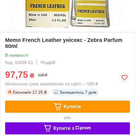
Memo French Leather унісекс - Zebra Parfum
60ml
В наявності
Код: 10436-01
Роздріб
97,75
₴
115 ₴
Мінімальна сума замовлення на сайті — 500 ₴
Економія
17.25 ₴
Залишилось
7 днів
Купити
або
Купити з