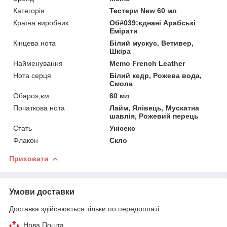
Категорія
Тестери New 60 мл
Країна виробник
Об#039;єднані Арабські
Емірати
Кінцева нота
Білий мускус, Ветивер,
Шкіра
Найменування
Memo French Leather
Нота серця
Білий кедр, Рожева вода,
Смола
Обapos;єм
60 мл
Початкова нота
Лайм, Ялівець, Мускатна
шавлія, Рожевий перець
Стать
Унісекс
Флакон
Скло
Приховати
Умови доставки
Доставка здійснюється тільки по передоплаті.
Нова Пошта