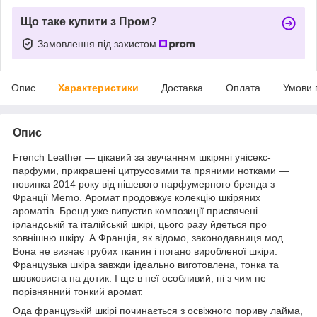
Що таке купити з Пром?
Замовлення під захистом
Опис
Характеристики
Доставка
Оплата
Умови 
Опис
French Leather — цікавий за звучанням шкіряні унісекс-
парфуми, прикрашені цитрусовими та пряними нотками —
новинка 2014 року від нішевого парфумерного бренда з
Франції Memo. Аромат продовжує колекцію шкіряних
ароматів. Бренд уже випустив композиції присвячені
ірландській та італійській шкірі, цього разу йдеться про
зовнішню шкіру. А Франція, як відомо, законодавниця мод.
Вона не визнає грубих тканин і погано виробленої шкіри.
Французька шкіра завжди ідеально виготовлена, тонка та
шовковиста на дотик. І ще в неї особливий, ні з чим не
порівнянний тонкий аромат.
Ода французькій шкірі починається з освіжного пориву лайма,