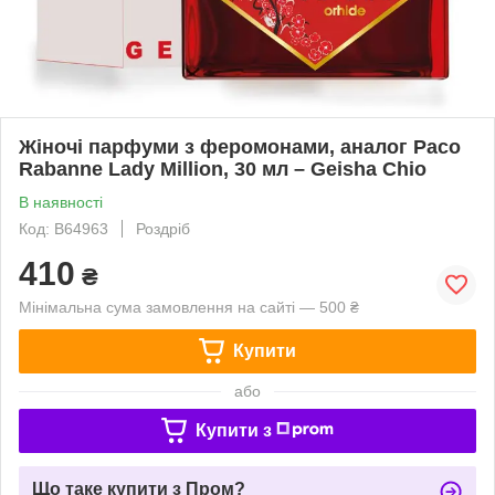
Жіночі парфуми з феромонами, аналог Paco
Rabanne Lady Million, 30 мл – Geisha Chio
В наявності
Код: B64963
Роздріб
410
₴
Мінімальна сума замовлення на сайті — 500 ₴
Купити
або
Купити з
Що таке купити з Пром?