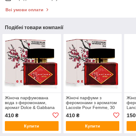
Всі умови оплати
Подібні товари компанії
Жіноча парфумована
Жіночі парфуми з
Жіно
вода з феромонами,
феромонами з ароматом
фер
аромат Dolce & Gabbana
Lacoste Pour Femme, 30
Lanc
Light Blue, 30 мл – Geisha
мл – Geisha Sacura
Hyp
410
410
150
₴
₴
Maiko
Купити
Купити