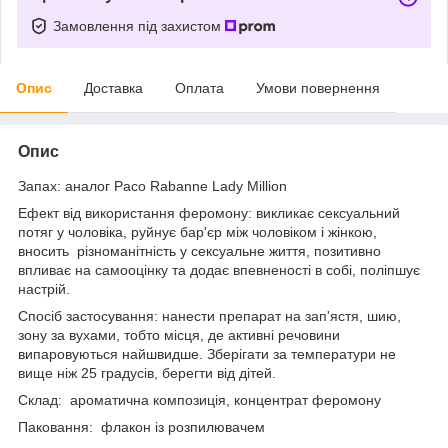
Замовлення під захистом
Опис
Доставка
Оплата
Умови повернення
Опис
Запах:
аналог Paco Rabanne Lady Million
Ефект від використання феромону:
викликає сексуальний
потяг у чоловіка, руйнує бар'єр між чоловіком і жінкою,
вносить різноманітність у сексуальне життя, позитивно
впливає на самооцінку та додає впевненості в собі, поліпшує
настрій.
Спосіб застосування:
нанести препарат на зап'ястя, шию,
зону за вухами, тобто місця, де активні речовини
випаровуються найшвидше. Зберігати за температури не
вище ніж 25 градусів, берегти від дітей.
Склад
:
ароматична композиція, концентрат феромону
Паковання:
флакон із розпилювачем