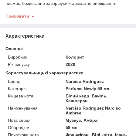
посмак, бездоганно завершуючи ароматне оповідання.
Приховати
Характеристики
Основні
Виробник
Колорит
Рік випуску
2020
Користувальницькі характеристики
Бренд
Narciso Rodriguez
Категорія
Perfume Newly 58 мл
Кінцева нота
Білий кедр, Ваніль,
Кашмеран
Найменування
Narciso Rodriguez Narciso
Ambree
Нота серця
Мускус, Амбра
Обapos;єм
58 мл
Початкова нота
Франжіпані, Білі квіти, Іланг-