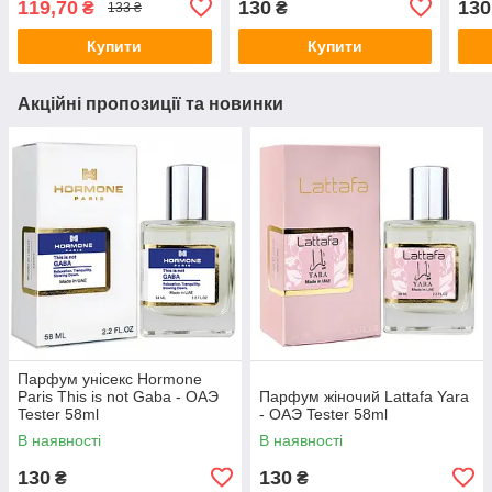
119,70
130
130
₴
₴
133 ₴
Купити
Купити
Акційні пропозиції та новинки
Парфум унісекс Hormone
Paris This is not Gaba - ОАЭ
Парфум жіночий Lattafa Yara
Tester 58ml
- ОАЭ Tester 58ml
В наявності
В наявності
130
130
₴
₴