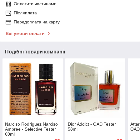
Оплатити частинами
Післяплата
Передоплата на карту
Всі умови оплати
Подібні товари компанії
Narciso Rodriguez Narciso
Dior Addict - ОАЭ Tester
Attar
Ambree - Selective Tester
58ml
ОАЭ 
60ml