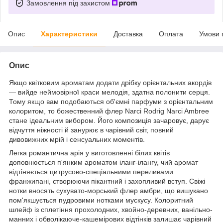
Замовлення під захистом
Опис
Характеристики
Доставка
Оплата
Умови 
Опис
Якщо квітковим ароматам додати дрібку орієнтальних акордів
— вийде неймовірної краси мелодія, здатна полонити серця.
Тому якщо вам подобаються об'ємні парфуми з орієнтальним
колоритом, то божественний флер Narci Rodrig Narci Ambree
стане ідеальним вибором. Його композиція зачаровує, дарує
відчуття ніжності й занурює в чарівний світ, повний
дивовижних мрій і сенсуальних моментів.
Легка романтична арія у виготовленні білих квітів
доповнюється п'янким ароматом іланг-ілангу, чий аромат
відтіняється цитрусово-спеціальними переливами
франжипані, створюючи пікантний і захопливий вступ. Свіжі
нотки вносять сухувато-морський флер амбри, що вишукано
пом'якшується пудровими нотками мускусу. Колоритний
шлейф із сплетіння прохолодних, хвойно-деревних, ванільно-
манних і обволікаюче-кашемірових відтінків залишає чарівний