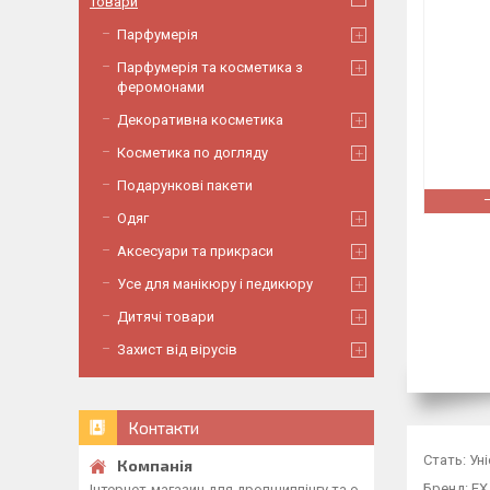
Товари
Парфумерія
Парфумерія та косметика з
феромонами
Декоративна косметика
Косметика по догляду
Подарункові пакети
Одяг
Аксесуари та прикраси
Усе для манікюру і педикюру
Дитячі товари
Захист від вірусів
Контакти
Стать: Ун
Бренд: EX 
Інтернет-магазин для дропшиппінгу та о