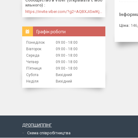
Сообщество в Viber (открывать с моб
ильного)
https://invite.viber.com/?g2=AQBXJiSwIKj9N0wsLWM5JifCoZ3k4Lza4fq58RAqpi3Qaj4OiaoTVb4yP1q7iB6e
Інформ
Ціна:
146,
Графік роботи
Понеділок
09:00
18:00
Вівторок
09:00
18:00
Середа
09:00
18:00
Четвер
09:00
18:00
Пʼятниця
09:00
18:00
Субота
Вихідний
Неділя
Вихідний
ДРОПШИППІНГ
Схема співробітництва