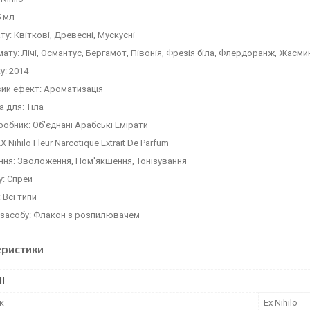
5 мл
ту: Квіткові, Древесні, Мускусні
ату: Лічі, Османтус, Бергамот, Півонія, Фрезія біла, Флердоранж, Жасми
у: 2014
ий ефект: Ароматизація
 для: Тіла
робник: Об'єднані Арабські Емірати
 Nihilo Fleur Narcotique Extrait De Parfum
ня: Зволоження, Пом'якшення, Тонізування
у: Спрей
 Всі типи
 засобу: Флакон з розпилювачем
еристики
І
к
Ex Nihilo