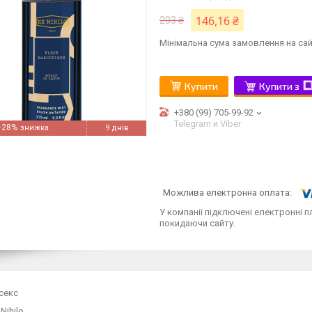
146,16 ₴
203 ₴
Мінімальна сума замовлення на сай
Купити
Купити з
+380 (99) 705-99-92
Telegram и Viber
–28%
9 днів
У компанії підключені електронні п
покидаючи сайту.
ісекс
Nihilo