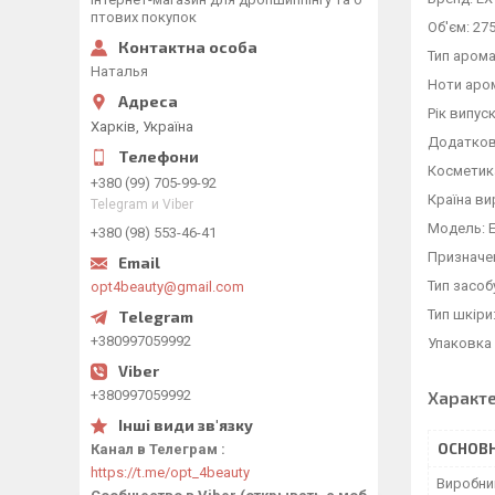
птових покупок
Об'єм: 27
Тип арома
Наталья
Ноти аром
Рік випуск
Харків, Україна
Додатков
Косметика
+380 (99) 705-99-92
Країна ви
Telegram и Viber
Модель: EX
+380 (98) 553-46-41
Призначен
Тип засоб
opt4beauty@gmail.com
Тип шкіри:
+380997059992
Упаковка
+380997059992
Характ
ОСНОВН
Канал в Телеграм
https://t.me/opt_4beauty
Виробни