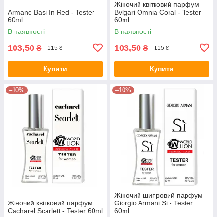
Жіночий квітковий парфум
Armand Basi In Red - Tester
Bvlgari Omnia Coral - Tester
60ml
60ml
В наявності
В наявності
103,50
103,50
₴
₴
115 ₴
115 ₴
Купити
Купити
–10%
–10%
Жіночий шипровий парфум
Жіночий квітковий парфум
Giorgio Armani Si - Tester
Cacharel Scarlett - Tester 60ml
60ml