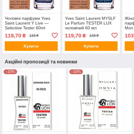
Чоловічі парфуми Yves
Yves Saint Laurent MYSLF
Жіно
Saint Laurent Y Live —
Le Parfum TESTER LUX
парф
Selective Tester 60ml
чоловічий 60 мл
Mon 
119,70
119,70
103
₴
₴
133 ₴
133 ₴
Купити
Купити
Акційні пропозиції та новинки
–10%
–10%