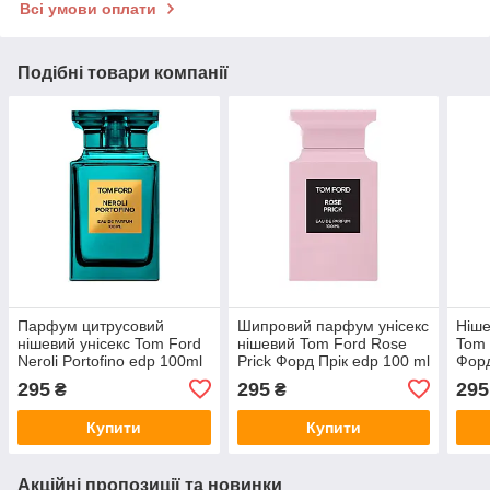
Всі умови оплати
Подібні товари компанії
Парфум цитрусовий
Шипровий парфум унісекс
Ніше
нішевий унісекс Tom Ford
нішевий Tom Ford Rose
Tom
Neroli Portofino edp 100ml
Prick Форд Прік edp 100 ml
Форд
295
295
295
₴
₴
Купити
Купити
Акційні пропозиції та новинки