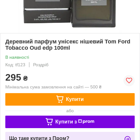
Деревний парфум унісекс нішевий Tom Ford
Tobacco Oud edp 100ml
В наявності
Код: tf123
Роздріб
295
₴
Мінімальна сума замовлення на сайті — 500 ₴
Купити
або
Купити з
Що таке купити з Пром?