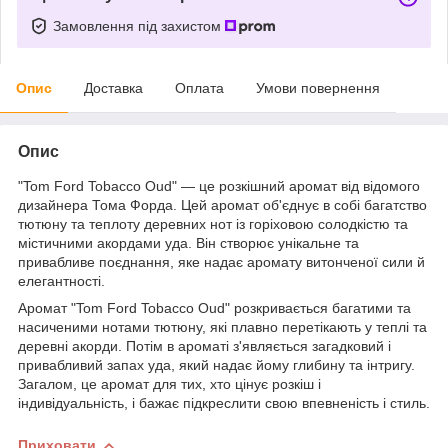
Замовлення під захистом
Опис
Доставка
Оплата
Умови повернення
Опис
"Tom Ford Tobacco Oud" — це розкішний аромат від відомого
дизайнера Тома Форда. Цей аромат об'єднує в собі багатство
тютюну та теплоту деревних нот із горіховою солодкістю та
містичними акордами уда. Він створює унікальне та
привабливе поєднання, яке надає аромату витонченої сили й
елегантності.
Аромат "Tom Ford Tobacco Oud" розкривається багатими та
насиченими нотами тютюну, які плавно перетікають у теплі та
деревні акорди. Потім в ароматі з'являється загадковий і
привабливий запах уда, який надає йому глибину та інтригу.
Загалом, це аромат для тих, хто цінує розкіш і
індивідуальність, і бажає підкреслити свою впевненість і стиль.
Приховати