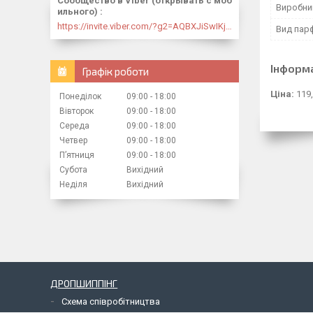
Сообщество в Viber (открывать с моб
Виробни
ильного)
https://invite.viber.com/?g2=AQBXJiSwIKj9N0wsLWM5JifCoZ3k4Lza4fq58RAqpi3Qaj4OiaoTVb4yP1q7iB6e
Вид пар
Інформ
Графік роботи
Ціна:
119,
Понеділок
09:00
18:00
Вівторок
09:00
18:00
Середа
09:00
18:00
Четвер
09:00
18:00
Пʼятниця
09:00
18:00
Субота
Вихідний
Неділя
Вихідний
ДРОПШИППІНГ
Схема співробітництва