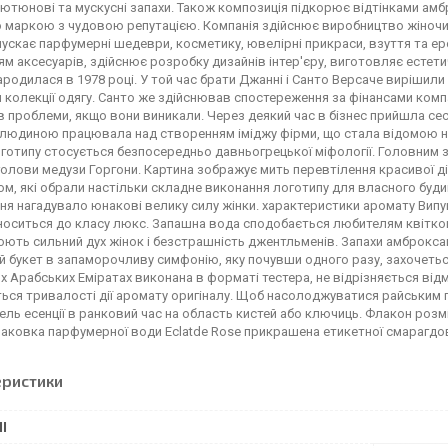
тютюнові та мускусні запахи. Також композиція підкорює відтінками амбр
маркою з чудовою репутацією. Компанія здійснює виробництво жіночих, 
ускає парфумерні шедеври, косметику, ювелірні прикраси, взуття та ер
м аксесуарів, здійснює розробку дизайнів інтер'єру, виготовляє естети
ародилася в 1978 році. У той час брати Джанні і Санто Версаче вирішил
 колекції одягу. Санто же здійснював спостереження за фінансами компа
 проблеми, якщо вони виникали. Через деякий час в бізнес прийшла сест
юдиною працювала над створенням іміджу фірми, що стала відомою на 
оготипу стосується безпосередньо давньогрецької міфології. Головним з
голови медузи Горгони. Картина зображує мить перевтілення красивої ді
м, які обрали настільки складне виконання логотипу для власного буди
я нагадувало юнакові велику силу жінки. характеристики аромату Випущ
носиться до класу люкс. Запашна вода сподобається любителям квіткових
юють сильний дух жінок і безстрашність джентльменів. Запахи амброкс
 букет в запаморочливу симфонію, яку почувши одного разу, захочетьс
х Арабських Еміратах виконана в форматі тестера, не відрізняється від
ься тривалості дії аромату оригіналу. Щоб насолоджуватися райським
ель есенції в ранковий час на область кистей або ключиць. Флакон розм
аковка парфумерної води Eclatde Rose прикрашена етикетної смарагдов
еристики
І