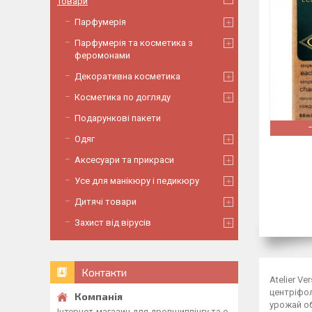
Товари
Парфумерія
Парфумерія та косметика з
феромонами
Декоративна косметика
Косметика по догляду
Подарункові пакети
Одяг
Аксесуари та прикраси
Усе для манікюру і педикюру
Дитячі товари
Захист від вірусів
Контакти
Atelier V
центріфол
урожай об
Інтернет-магазин для дропшиппінгу та о