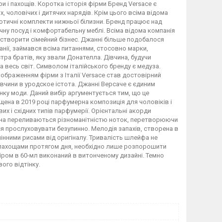
и і пахощів. Коротка історія фірми Бренд Versace є
чоловічих і дитячих нарядів. Крім цього всіма відома
отичні комплекти нижньої білизни. Бренд працює над
чну посуд і комфортабельну меблі. Всіма відома компанія
и створити сімейний бізнес. Джанні більше подобалося
нії, займався всіма питаннями, стосовно марки,
ра братів, яку звали Донателла. Дівчина, будучи
весь світ. Символом італійського бренду є медуза.
ображенням фірми з Італії Versace став достовірний
вчини в уродское істота. Джанні Версаче є єдиним
нку моди. Даний вибір аргументується тим, що це
ена в 2019 році парфумерна композиція для чоловіків і
 і східних типів парфумерії. Орієнтальні акорди
ана переливаються різноманітністю ноток, перетворюючи
я прослуховувати безупинно. Мелодія запахів, створена в
мінними рисами від оригіналу. Тривалість шлейфа не
 пахощами протягом дня, необхідно лише розпорошити
іром в 60-мл виконаний в витонченому дизайні. Темно
ого відтінку.