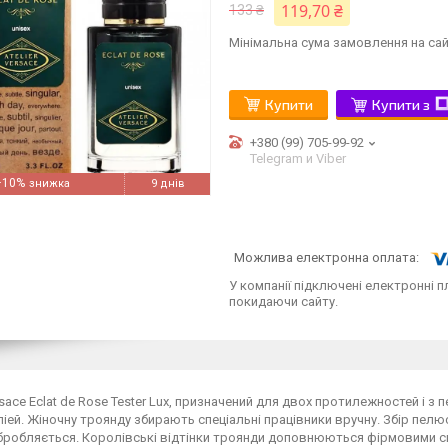
119,70 ₴
133 ₴
Мінімальна сума замовлення на сай
Купити
Купити з
+380 (99) 705-99-92
Telegram и Viber
–10%
9 днів
У компанії підключені електронні п
покидаючи сайту.
ersace Eclat de Rose Tester Lux, призначений для двох протилежностей і
іей. Жіночну троянду збирають спеціальні працівники вручну. Збір пелю
робляється. Королівські відтінки троянди доповнюються фірмовими ск