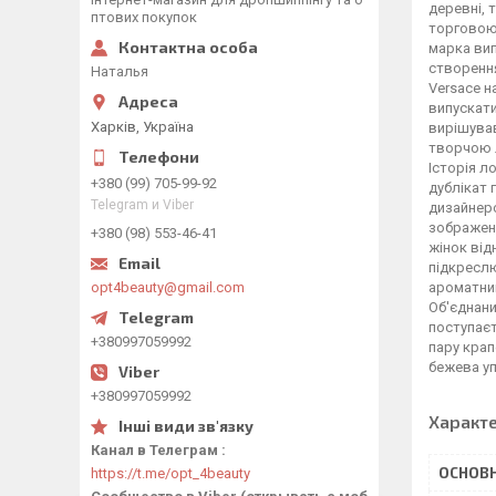
деревні, 
птових покупок
торговою 
марка вип
створення
Наталья
Versace н
випускати
Харків, Україна
вирішував
творчою л
Історія л
+380 (99) 705-99-92
дублікат 
Telegram и Viber
дизайнеро
зображенн
+380 (98) 553-46-41
жінок від
підкресл
opt4beauty@gmail.com
ароматний
Об'єднани
поступаєт
+380997059992
пару крап
бежева уп
+380997059992
Характ
Канал в Телеграм
ОСНОВН
https://t.me/opt_4beauty