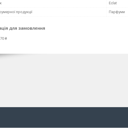
к
Eclat
фумерної продукції
Парфуми
ація для замовлення
70 ₴