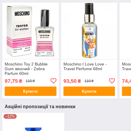
Moschino Toy 2 Bubble
Moschino I Love Love -
Mosc
Gum жіночий - Zebra
Travel Perfume 68ml
Trav
Parfum 60ml
97,75
93,50
74,
₴
₴
115 ₴
110 ₴
Купити
Купити
Акційні пропозиції та новинки
–12%