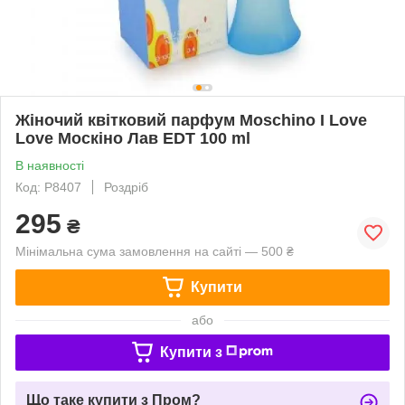
Жіночий квітковий парфум Moschino I Love
Love Москіно Лав EDT 100 ml
В наявності
Код: P8407
Роздріб
295
₴
Мінімальна сума замовлення на сайті — 500 ₴
Купити
або
Купити з
Що таке купити з Пром?