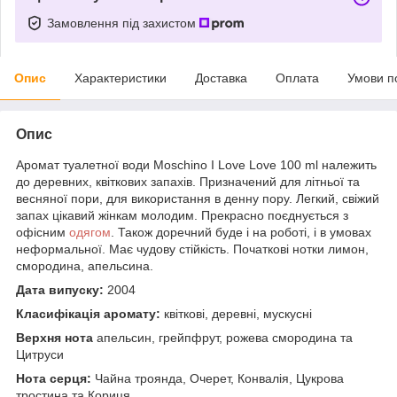
Замовлення під захистом
Опис
Характеристики
Доставка
Оплата
Умови п
Опис
Аромат туалетної води Moschino I Love Love 100 ml належить
до деревних, квіткових запахів. Призначений для літньої та
весняної пори, для використання в денну пору. Легкий, свіжий
запах цікавий жінкам молодим. Прекрасно поєднується з
офісним
одягом
. Також доречний буде і на роботі, і в умовах
неформальної. Має чудову стійкість. Початкові нотки лимон,
смородина, апельсина.
Дата випуску:
2004
Класифікація аромату:
квіткові, деревні, мускусні
Верхня нота
апельсин, грейпфрут, рожева смородина та
Цитруси
Нота серця:
Чайна троянда, Очерет, Конвалія, Цукрова
тростина та Кориця