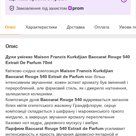
Замовлення під захистом
Опис
Характеристики
Доставка
Оплата
Умови п
Опис
Духи унісекс Maison Francis Kurkdjian Baccarat Rouge 540
Extrait De Parfum 70ml
Квітково-східна композиція
Maison Francis Kurkdjian
Baccarat Rouge 540 Extrait de Parfum
має більш
інтенсивним звучанням: кожен аспект аромату був змінений і
перероблений, але фірмовий стиль, як і джерело натхнення,
залишилися колишніми.
Композиція духів
Baccarat Rouge 540
відкривається запахом
білих квітів єгипетського жасмину Грандіфлорум, серце
композиції складається з шафрану і марокканського гіркого
мигдалю, а завершує звучання аромату переплетення
базових нот кедра, деревного мускусу і амбри.
Парфюм Baccarat Rouge 540 Extrait de Parfum
усиливает
интенсивность и яркость звучания древесно-янтарной и