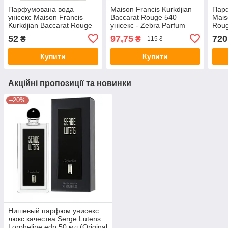
Парфумована вода
Maison Francis Kurkdjian
Парф
унісекс Maison Francis
Baccarat Rouge 540
Mais
Kurkdjian Baccarat Rouge
унісекс - Zebra Parfum
Roug
540 Extrait De Parfum -
60ml
70ml
52
97,75
720
₴
₴
115 ₴
Pen Parfum 20 ml
Купити
Купити
Акційні пропозиції та новинки
–20%
Нишевый парфюм унисекс
люкс качества Serge Lutens
Lorpheline edp 50 мл (Original