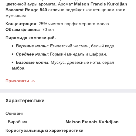
цветочной ауры аромата. Аромат
Maison Francis Kurkdjian
Baccarat Rouge 540
отлично подойдет как женщинам так и
мужчинам.
Концентрация
: 25% чистого парфюмерного масла.
Объем флакона
: 70 мл.
Пирамида композиций:
Верхние ноты
: Египетский жасмин, белый кедр.
Среднее ноты
: Горький миндаль и шафран.
Базовые ноты
:
Мускус, древесные ноты, серая
амбра.
Приховати
Характеристики
Основні
Виробник
Maison Francis Kurkdjian
Користувальницькі характеристики