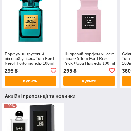
Парфум цитрусовий
Шипровий парфум унісекс
Схід
нішевий унісекс Tom Ford
нішевий Tom Ford Rose
Tom 
Neroli Portofino edp 100ml
Prick Форд Прік edp 100 ml
100
295
295
360
₴
₴
Купити
Купити
Акційні пропозиції та новинки
–20%