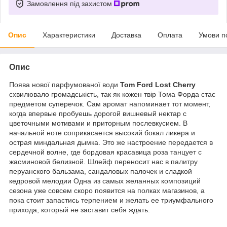
Замовлення під захистом
Опис
Характеристики
Доставка
Оплата
Умови п
Опис
Поява нової парфумованої води
Tom Ford Lost Cherry
схвилювало громадськість, так як кожен твір Тома Форда стає
предметом суперечок. Сам аромат напоминает тот момент,
когда впервые пробуешь дорогой вишневый нектар с
цветочными мотивами и приторным послевкусием. В
начальной ноте соприкасается высокий бокал ликера и
острая миндальная дымка. Это же настроение передается в
сердечной волне, где бордовая красавица роза танцует с
жасминовой белизной. Шлейф переносит нас в палитру
перуанского бальзама, сандаловых палочек и сладкой
кедровой мелодии Одна из самых желанных композиций
сезона уже совсем скоро появится на полках магазинов, а
пока стоит запастись терпением и желать ее триумфального
прихода, который не заставит себя ждать.