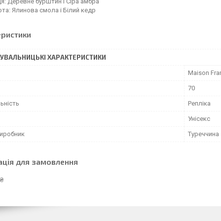
я: Деревне бурштин і Сіра амбра
ота: Ялинова смола і Білий кедр
еристики
УВАЛЬНИЦЬКІ ХАРАКТЕРИСТИКИ
Maison Fra
70
ьність
Репліка
Унісекс
виробник
Туреччина
ація для замовлення
 ₴