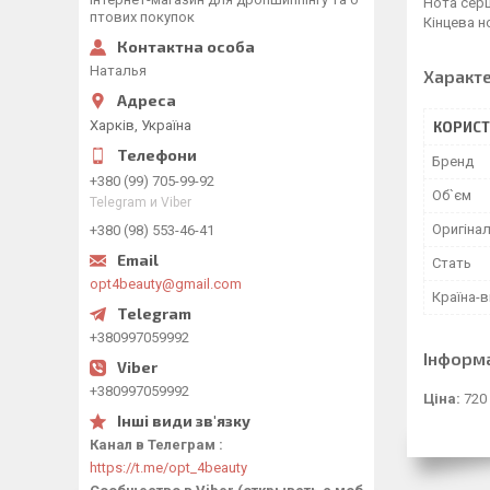
Нота серц
птових покупок
Кінцева н
Наталья
Характ
Харків, Україна
КОРИСТ
Бренд
+380 (99) 705-99-92
Об`єм
Telegram и Viber
Оригінал
+380 (98) 553-46-41
Стать
opt4beauty@gmail.com
Країна-
+380997059992
Інформ
+380997059992
Ціна:
720
Канал в Телеграм
https://t.me/opt_4beauty