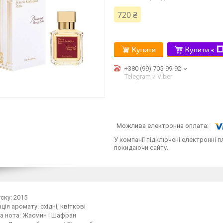
720 ₴
Купити
Купити з
+380 (99) 705-99-92
Telegram и Viber
У компанії підключені електронні п
покидаючи сайту.
ску: 2015
ція аромату: східні, квіткові
а нота: Жасмин і Шафран