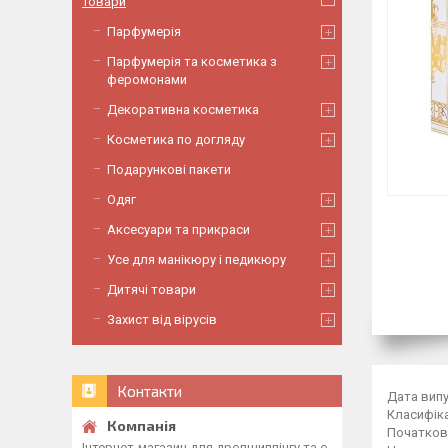
Товари
Парфумерія
Парфумерія та косметика з
феромонами
Декоративна косметика
Косметика по догляду
Подарункові пакети
Одяг
Аксесуари та прикраси
Усе для манікюру і педикюру
Дитячі товари
Захист від вірусів
Контакти
Дата випу
Класифіка
Початков
Інтернет-магазин для дропшиппінгу та о