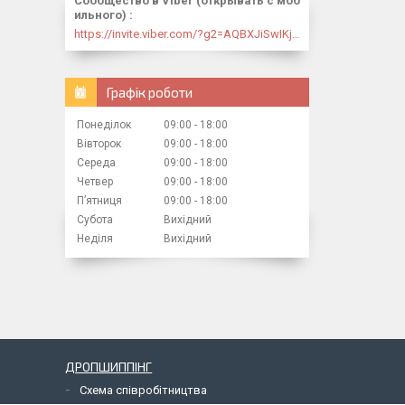
Сообщество в Viber (открывать с моб
ильного)
https://invite.viber.com/?g2=AQBXJiSwIKj9N0wsLWM5JifCoZ3k4Lza4fq58RAqpi3Qaj4OiaoTVb4yP1q7iB6e
Графік роботи
Понеділок
09:00
18:00
Вівторок
09:00
18:00
Середа
09:00
18:00
Четвер
09:00
18:00
Пʼятниця
09:00
18:00
Субота
Вихідний
Неділя
Вихідний
ДРОПШИППІНГ
Схема співробітництва