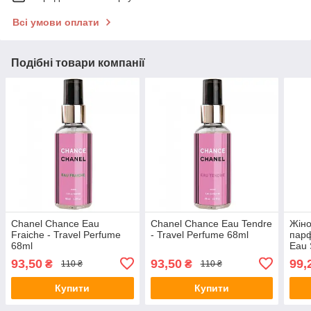
Всі умови оплати
Подібні товари компанії
Chanel Chance Eau
Chanel Chance Eau Tendre
Жіно
Fraiche - Travel Perfume
- Travel Perfume 68ml
пар
68ml
Eau 
Pher
93,50
93,50
99,
₴
₴
110 ₴
110 ₴
Купити
Купити