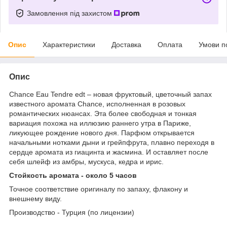
Замовлення під захистом
Опис
Характеристики
Доставка
Оплата
Умови п
Опис
Chance Eau Tendre edt – новая фруктовый, цветочный запах
известного аромата Chance, исполненная в розовых
романтических нюансах. Эта более свободная и тонкая
вариация похожа на иллюзию раннего утра в Париже,
ликующее рождение нового дня. Парфюм открывается
начальными нотками дыни и грейпфрута, плавно переходя в
сердце аромата из гиацинта и жасмина. И оставляет после
себя шлейф из амбры, мускуса, кедра и ирис.
Стойкость аромата - около 5 часов
Точное соответствие оригиналу по запаху, флакону и
внешнему виду.
Производство - Турция (по лицензии)