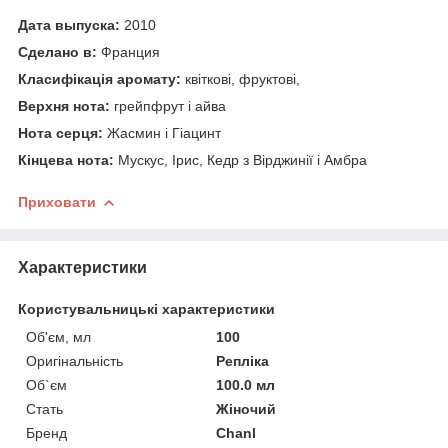
Дата выпуска:
2010
Сделано в:
Франция
Класифікація аромату:
квіткові, фруктові,
Верхня нота:
грейпфрут і айва
Нота серця:
Жасмин і Гіацинт
Кінцева нота:
Мускус, Ірис, Кедр з Вірджинії і Амбра
Приховати
Характеристики
Користувальницькі характеристики
Об'єм, мл
100
Оригінальність
Репліка
Об`єм
100.0 мл
Стать
Жіночий
Бренд
Chanl