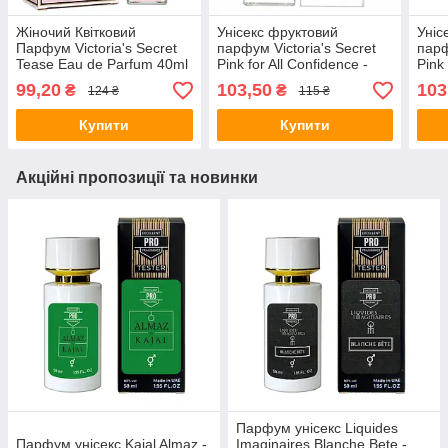
Жіночий Квітковий
Унісекс фруктовий
Уніс
Парфум Victoria's Secret
парфум Victoria's Secret
парф
Tease Eau de Parfum 40ml
Pink for All Confidence -
Pink 
Tester 60ml
Тест
99,20
103,50
103
₴
₴
124 ₴
115 ₴
Купити
Купити
Акційні пропозиції та новинки
Парфум унісекс Liquides
Парфум унісекс Kajal Almaz -
Imaginaires Blanche Bete -