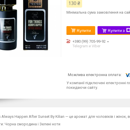
130 ₴
Мінімальна сума замовлення на сай
Купити
Купити з
+380 (99) 705-99-92
Telegram и Viber
У компанії підключені електронні п
покидаючи сайту.
s Always Happen After Sunset By Kilian — це аромат для чоловіків і жінок, 
ти: Чорна смородина і Зелені ноти