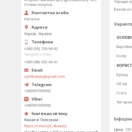
Середні но
птових покупок
Базові но
Наталья
Характ
Харків, Україна
ОСНОВН
Виробни
+380 (99) 705-99-92
Telegram и Viber
Колір
+380 (98) 553-46-41
КОРИСТ
Бренд
opt4beauty@gmail.com
Об`єм
+380997059992
Стать
Тип аро
+380997059992
Інформ
Канал в Телеграм
https://t.me/opt_4beauty
Ціна:
130