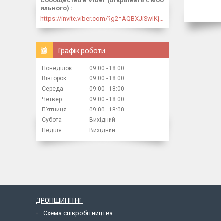
Сообщество в Viber (открывать с моб
ильного)
https://invite.viber.com/?g2=AQBXJiSwIKj9N0wsLWM5JifCoZ3k4Lza4fq58RAqpi3Qaj4OiaoTVb4yP1q7iB6e
Графік роботи
Понеділок
09:00
18:00
Вівторок
09:00
18:00
Середа
09:00
18:00
Четвер
09:00
18:00
Пʼятниця
09:00
18:00
Субота
Вихідний
Неділя
Вихідний
ДРОПШИППІНГ
Схема співробітництва