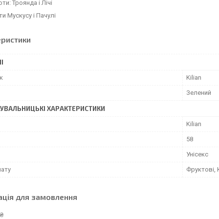
ти: Троянда і Лічі
ти Мускусу і Пачулі
еристики
І
к
Kilian
Зелений
УВАЛЬНИЦЬКІ ХАРАКТЕРИСТИКИ
Kilian
58
Унісекс
мату
Фруктові, 
ація для замовлення
 ₴