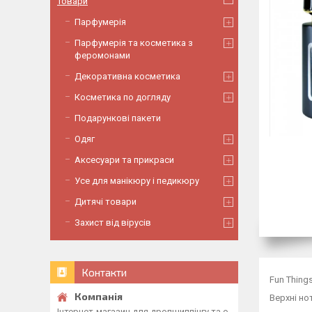
Товари
Парфумерія
Парфумерія та косметика з
феромонами
Декоративна косметика
Косметика по догляду
Подарункові пакети
Одяг
Аксесуари та прикраси
Усе для манікюру і педикюру
Дитячі товари
Захист від вірусів
Контакти
Fun Thing
Верхні но
Інтернет-магазин для дропшиппінгу та о