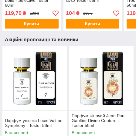
Belle - Selective Tester
ОАЭ Tester 58ml
Tres 
60ml
60m
119,70
104
119
₴
₴
133 ₴
130 ₴
Купити
Купити
Акційні пропозиції та новинки
Парфум жіночий Jean Paul
Парфум унісекс Louis Vuitton
Gaultier Divine Couture -
Symphony - Tester 58ml
Tester 58ml
В наявності
В наявності