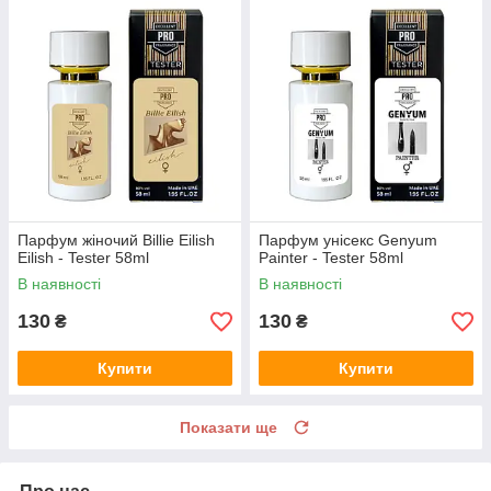
Парфум жіночий Billie Eilish
Парфум унісекс Genyum
Eilish - Tester 58ml
Painter - Tester 58ml
В наявності
В наявності
130
130
₴
₴
Купити
Купити
Показати ще