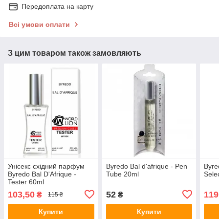
Передоплата на карту
Всі умови оплати
З цим товаром також замовляють
Унісекс східний парфум
Byredo Bal d'afrique - Pen
Byre
Byredo Bal D'Afrique -
Tube 20ml
Sele
Tester 60ml
103,50
52
119
₴
₴
115 ₴
Купити
Купити