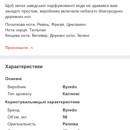
Щоб запах шведської парфумованої води не здавався вам
занадто простим, виробники включили небагато благородних
деревних нот.
Початкова нота:
Ревінь, Фрезія, Цикламен
Нота серця:
Тюльпан
Кінцева нота:
Ветивер, Деревні ноти, Зелені
Приховати
Характеристики
Основні
Виробник
Byredo
Тип аромату
Квіткові
Користувальницькі характеристики
Бренд
Byredo
Об'єм, мл
58
Оригінальність
Репліка