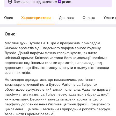
Замовлення під захистом
Опис
Характеристики
Доставка
Оплата
Умови 
Опис
Масляні духи
Byredo La Tulipe
є прекрасним прикладом
жіночих ароматів від шведського парфумерного будинку
Byredo. Даний парфум можна класифікувати, як чисто
квітковий аромат. Квіткова частина його композиції настільки
переважає над іншими типами ароматів, наприклад, над
деревними, що більшість можуть почути в ньому ніжні запахи
весняних квітів.
Не складно здогадатися, що намагаючись розпізнати
таємницю ключовий ноти Byredo Parfums La Tulipe, ви
обов'язково відчуєте легкий запах тюльпана. Адже не дарма у
парфуму таку назву. La Tulipe перекладається з французької,
як «тюльпан». Весняний танець квіткових ароматів цього
парфуму доповнює ненав'язливе цвітіння фрезії і граціозного
цикламена. Ще більш весняним і природним роблять парфум
зелені ноти і аромат ревеню.