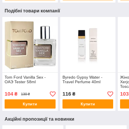
Подібні товари компанії
Tom Ford Vanilla Sex -
Byredo Gypsy Water -
Жіно
ОАЭ Tester 58ml
Travel Perfume 40ml
Xerj
Tosc
104
116
103
₴
₴
130 ₴
Купити
Купити
Акційні пропозиції та новинки