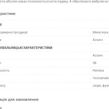
ноти абсолю какао посилюються ноти ладану. А обволікаючі амброві н
еристики
І
фумерної продукції
Мініатюра
к
Azzaro
УВАЛЬНИЦЬКІ ХАРАКТЕРИСТИКИ
Azzaro
л
58
ьність
Репліка
Чоловічий
мату
східні, фуж
ація для замовлення
 ₴