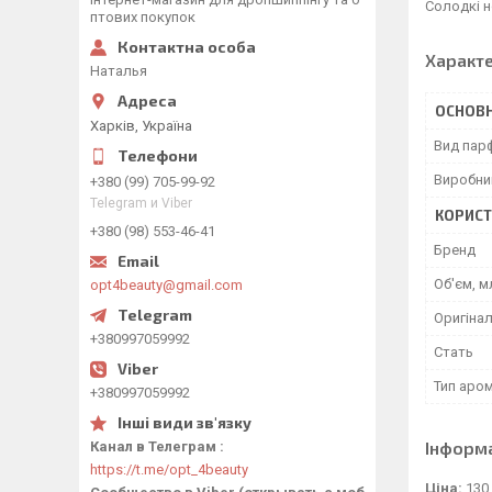
Солодкі 
птових покупок
Характ
Наталья
ОСНОВН
Харків, Україна
Вид пар
Виробни
+380 (99) 705-99-92
Telegram и Viber
КОРИСТ
+380 (98) 553-46-41
Бренд
Об'єм, м
opt4beauty@gmail.com
Оригінал
+380997059992
Стать
Тип аро
+380997059992
Інформ
Канал в Телеграм
https://t.me/opt_4beauty
Ціна:
130