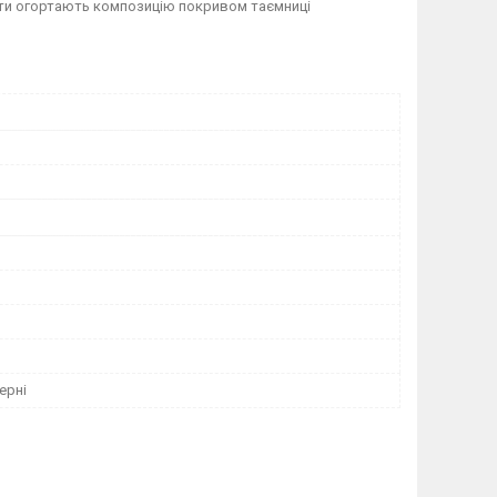
оти огортають композицію покривом таємниці
ерні