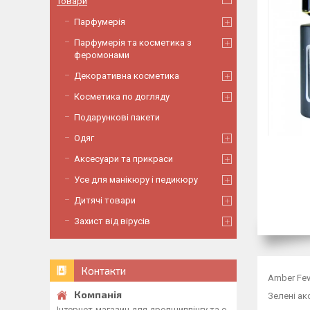
Товари
Парфумерія
Парфумерія та косметика з
феромонами
Декоративна косметика
Косметика по догляду
Подарункові пакети
Одяг
Аксесуари та прикраси
Усе для манікюру і педикюру
Дитячі товари
Захист від вірусів
Контакти
Amber Fev
Зелені ак
Інтернет-магазин для дропшиппінгу та о