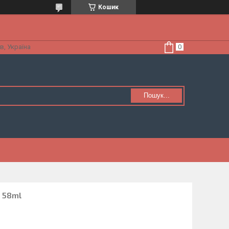
Кошик
в, Україна
Пошук...
r 58ml