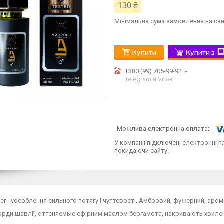
130 ₴
Мінімальна сума замовлення на сай
Купити
Купити з
+380 (99) 705-99-92
Telegram и Viber
У компанії підключені електронні п
покидаючи сайту.
er - уособлення сильного потягу і чуттєвості. Амбровий, фужерний, аро
орди шавлії, оттеняемые ефірним маслом бергамота, накривають хвиле