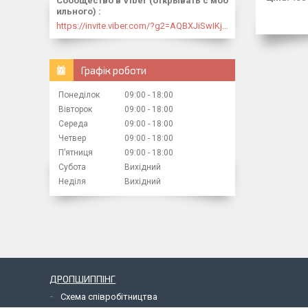
Сообщество в Viber (открывать с моб
ильного)
https://invite.viber.com/?g2=AQBXJiSwIKj9N0wsLWM5JifCoZ3k4Lza4fq58RAqpi3Qaj4OiaoTVb4yP1q7iB6e
Графік роботи
Понеділок
09:00
18:00
Вівторок
09:00
18:00
Середа
09:00
18:00
Четвер
09:00
18:00
Пʼятниця
09:00
18:00
Субота
Вихідний
Неділя
Вихідний
ДРОПШИППІНГ
Схема співробітництва