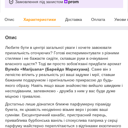
Замовлення під захистом
Опис
Характеристики
Доставка
Оплата
Умови 
Опис
Любите бути в центрі загальної уваги і хочете завоювати
прихильність оточуючих? Готові експериментувати з різними
стилями і не бажаєте сидіти, склавши руки в очікуванні
власного щастя? Тоді ви просто зобов'язані придбати аромат
Byredo «Marijuana» (Барейдо Марихуана)
. Саме він з
легкістю втілить у реальність усі ваші задуми і мрії, ставши
бажаним подарунком і оригінальною прикрасою до будь-
якого образу. Навіть якщо ваше знайомство вийшло швидким і
несподіваним, запевняємо - дружба з ним у вас буде дуже
міцною і тривалою.
Достатньо лише дізнатися ближче парфумерну піраміду
букета, як цікавість неодмінно візьме верх і розвіє ваші
сумніви. Ексцентричний канабіс, пристрасний перець,
приваблива бурбонська ваніль і спокуслива паприка у серці
парфуму майстерно переплітаються з відтінками екзотичного