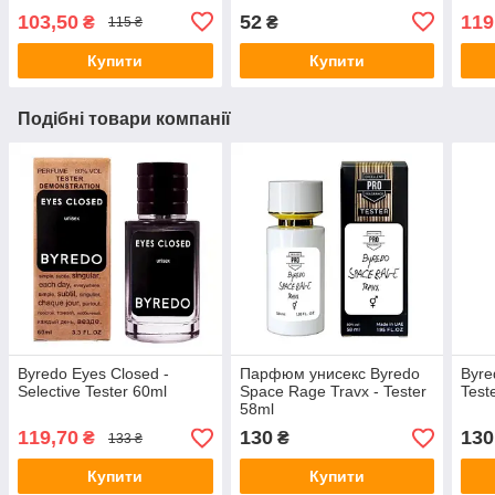
103,50
52
119
₴
₴
115 ₴
Купити
Купити
Подібні товари компанії
Byredo Eyes Closed -
Парфюм унисекс Byredo
Byre
Selective Tester 60ml
Space Rage Travx - Tester
Test
58ml
119,70
130
130
₴
₴
133 ₴
Купити
Купити