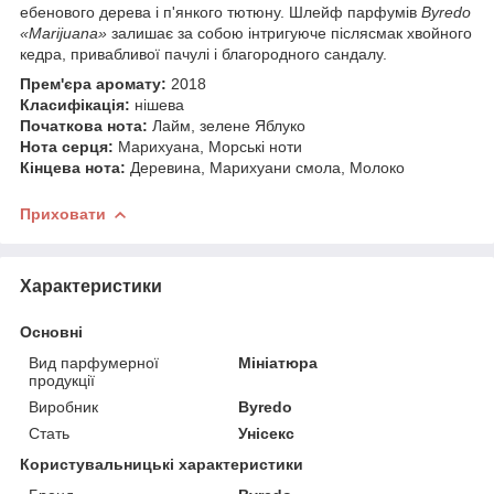
ебенового дерева і п'янкого тютюну. Шлейф парфумів
Byredo
«Marijuana»
залишає за собою інтригуюче післясмак хвойного
кедра, привабливої пачулі і благородного сандалу.
Прем'єра аромату:
2018
Класифікація:
нішева
Початкова нота:
Лайм, зелене Яблуко
Нота серця:
Марихуана, Морські ноти
Кінцева нота:
Деревина, Марихуани смола, Молоко
Приховати
Характеристики
Основні
Вид парфумерної
Мініатюра
продукції
Виробник
Byredo
Стать
Унісекс
Користувальницькі характеристики