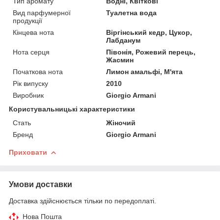
Тип аромату
Водні, Квіткові
Вид парфумерної
Туалетна вода
продукції
Кінцева нота
Віргінський кедр, Цукор,
Лабданум
Нота серця
Півонія, Рожевий перець,
Жасмин
Початкова нота
Лимон амальфі, М'ята
Рік випуску
2010
Виробник
Giorgio Armani
Користувальницькі характеристики
Стать
Жіночий
Бренд
Giorgio Armani
Приховати
Умови доставки
Доставка здійснюється тільки по передоплаті.
Нова Пошта