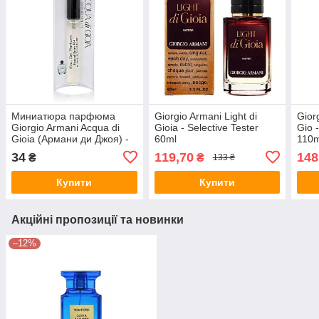
Миниатюра парфюма
Giorgio Armani Light di
Gior
Giorgio Armani Acqua di
Gioia - Selective Tester
Gio 
Gioia (Армани ди Джоя) -
60ml
110m
Pen Tube 10 ml
34
119,70
148
₴
₴
133 ₴
Купити
Купити
Акційні пропозиції та новинки
–12%