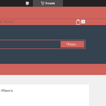
Кошик
в, Україна
Пошук...
m Манго