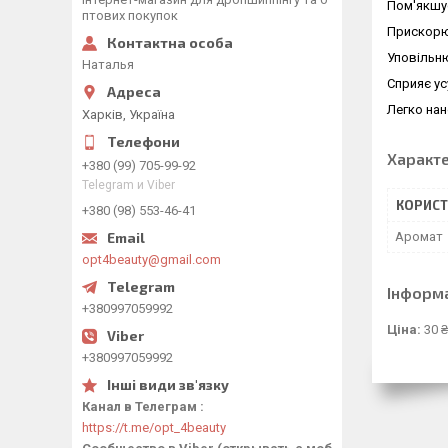
Пом'якшує
птових покупок
Прискорю
Уповільню
Наталья
Сприяє ус
Легко нан
Харків, Україна
Характ
+380 (99) 705-99-92
Telegram и Viber
КОРИСТ
+380 (98) 553-46-41
Аромат
opt4beauty@gmail.com
Інформ
+380997059992
Ціна:
30 ₴
+380997059992
Канал в Телеграм
https://t.me/opt_4beauty