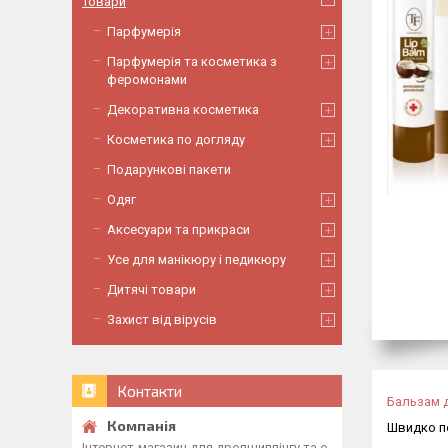
Товари
Парфумерія
Парфумерія та косметика з
феромонами
Декоративна косметика
Косметика по догляду
Подарункові пакети
Одяг
Аксесуари та прикраси
Усе для манікюру і педикюру
Дитячі товари
Захист від вірусів
Контакти
Бальзам д
Швидко по
Інтернет-магазин для дропшиппінгу та о