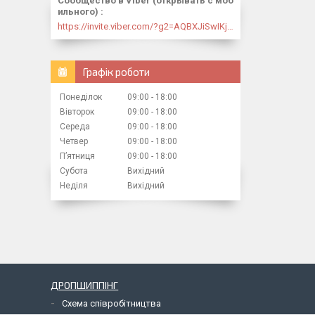
Сообщество в Viber (открывать с моб
ильного)
https://invite.viber.com/?g2=AQBXJiSwIKj9N0wsLWM5JifCoZ3k4Lza4fq58RAqpi3Qaj4OiaoTVb4yP1q7iB6e
Графік роботи
Понеділок
09:00
18:00
Вівторок
09:00
18:00
Середа
09:00
18:00
Четвер
09:00
18:00
Пʼятниця
09:00
18:00
Субота
Вихідний
Неділя
Вихідний
ДРОПШИППІНГ
Схема співробітництва