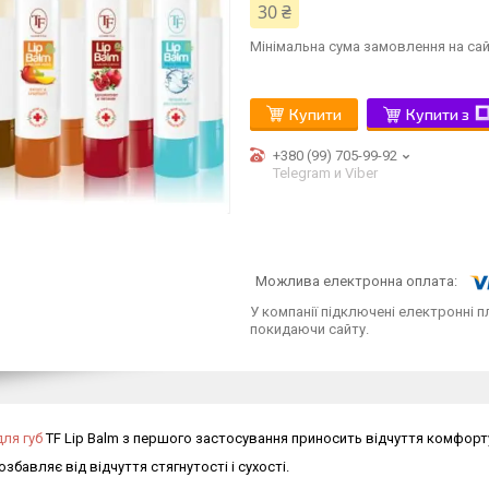
30 ₴
Мінімальна сума замовлення на сай
Купити
Купити з
+380 (99) 705-99-92
Telegram и Viber
У компанії підключені електронні п
покидаючи сайту.
ля губ
TF Lip Balm
з першого застосування приносить відчуття комфорт
збавляє від відчуття стягнутості і сухості.