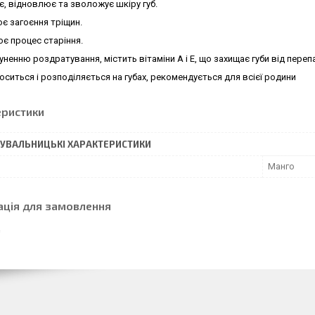
, відновлює та зволожує шкіру губ.
є загоєння тріщин.
є процес старіння.
уненню роздратування, містить вітаміни А і Е, що захищає губи від переп
оситься і розподіляється на губах, рекомендується для всієї родини
еристики
УВАЛЬНИЦЬКІ ХАРАКТЕРИСТИКИ
Манго
ація для замовлення