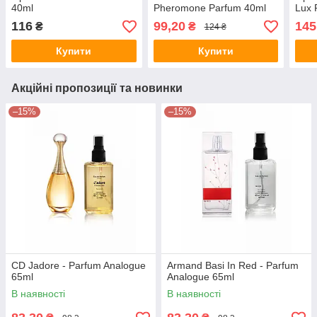
40ml
Pheromone Parfum 40ml
Lux 
116
99,20
145
₴
₴
124 ₴
Купити
Купити
Акційні пропозиції та новинки
–15%
–15%
CD Jadore - Parfum Analogue
Armand Basi In Red - Parfum
65ml
Analogue 65ml
В наявності
В наявності