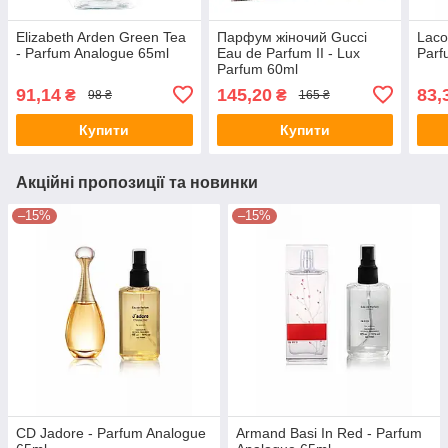
Elizabeth Arden Green Tea
Парфум жіночий Gucci
Laco
- Parfum Analogue 65ml
Eau de Parfum II - Lux
Parf
Parfum 60ml
91,14
145,20
83,
₴
₴
98 ₴
165 ₴
Купити
Купити
Акційні пропозиції та новинки
–15%
–15%
CD Jadore - Parfum Analogue
Armand Basi In Red - Parfum