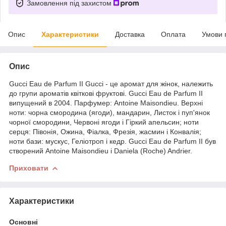
Замовлення під захистом
Опис
Характеристики
Доставка
Оплата
Умови 
Опис
Gucci Eau de Parfum II Gucci - це аромат для жінок, належить
до групи ароматів квіткові фруктові. Gucci Eau de Parfum II
випущений в 2004. Парфумер: Antoine Maisondieu. Верхні
ноти: чорна смородина (ягоди), мандарин, Листок і пуп'янок
чорної смородини, Червоні ягоди і Гіркий апельсин; ноти
серця: Півонія, Ожина, Фіалка, Фрезія, жасмин і Конвалія;
ноти бази: мускус, Геліотроп і кедр. Gucci Eau de Parfum II був
створений Antoine Maisondieu і Daniela (Roche) Andrier.
Приховати
Характеристики
Основні