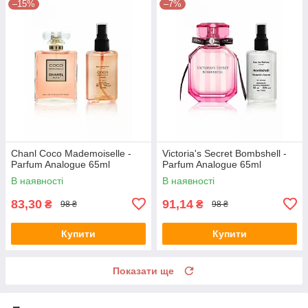
–15%
–7%
Chanl Coco Mademoiselle -
Victoria's Secret Bombshell -
Parfum Analogue 65ml
Parfum Analogue 65ml
В наявності
В наявності
83,30
91,14
₴
₴
98 ₴
98 ₴
Купити
Купити
Показати ще