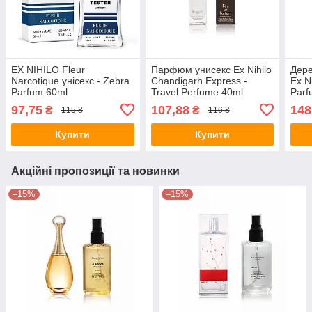
EX NIHILO Fleur
Парфюм унисекс Ex Nihilo
Дере
Narcotique унісекс - Zebra
Chandigarh Express -
Ex N
Parfum 60ml
Travel Perfume 40ml
Parf
97,75
107,88
148
₴
₴
115 ₴
116 ₴
Купити
Купити
Акційні пропозиції та новинки
–15%
–15%