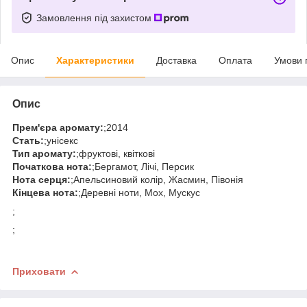
Замовлення під захистом
Опис
Характеристики
Доставка
Оплата
Умови 
Опис
Прем'єра аромату:
;2014
Стать:
;унісекс
Тип аромату:
;фруктові, квіткові
Початкова нота:
;Бергамот, Лічі, Персик
Нота серця:
;Апельсиновий колір, Жасмин, Півонія
Кінцева нота:
;Деревні ноти, Мох, Мускус
;
;
Приховати