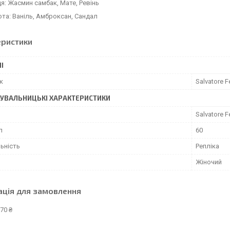
я: Жасмин самбак, Мате, Ревінь
ота: Ваніль, Амброксан, Сандал
еристики
І
к
Salvatore 
УВАЛЬНИЦЬКІ ХАРАКТЕРИСТИКИ
Salvatore 
л
60
ьність
Репліка
Жіночий
ація для замовлення
70 ₴