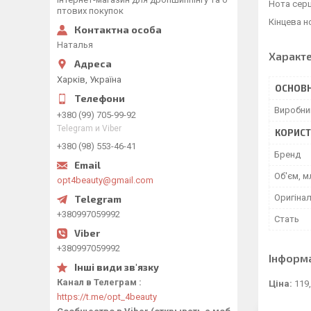
Нота серц
птових покупок
Кінцева н
Наталья
Характ
Харків, Україна
ОСНОВН
Виробни
+380 (99) 705-99-92
Telegram и Viber
КОРИСТ
+380 (98) 553-46-41
Бренд
Об'єм, м
opt4beauty@gmail.com
Оригінал
+380997059992
Стать
+380997059992
Інформ
Канал в Телеграм
Ціна:
119,
https://t.me/opt_4beauty