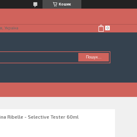
Кошик
в, Україна
Пошук...
a Ribelle - Selective Tester 60ml