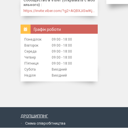
Сообщество в Viber (открывать с моб
ильного)
https://invite.viber.com/?g2=AQBXJiSwIKj9N0wsLWM5JifCoZ3k4Lza4fq58RAqpi3Qaj4OiaoTVb4yP1q7iB6e
Графік роботи
Понеділок
09:00
18:00
Вівторок
09:00
18:00
Середа
09:00
18:00
Четвер
09:00
18:00
Пʼятниця
09:00
18:00
Субота
Вихідний
Неділя
Вихідний
ДРОПШИППІНГ
Схема співробітництва