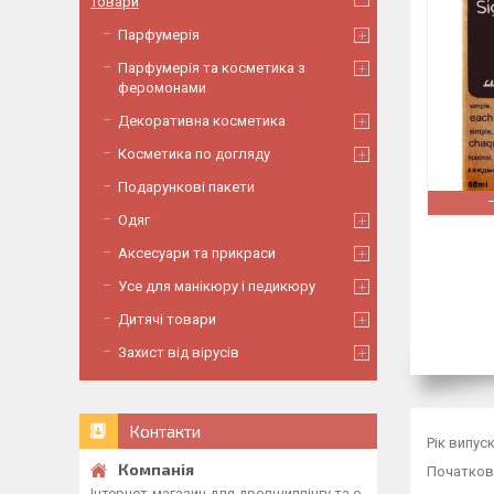
Товари
Парфумерія
Парфумерія та косметика з
феромонами
Декоративна косметика
Косметика по догляду
Подарункові пакети
Одяг
Аксесуари та прикраси
Усе для манікюру і педикюру
Дитячі товари
Захист від вірусів
Контакти
Рік випуск
Початкова
Інтернет-магазин для дропшиппінгу та о