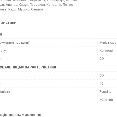
ця:
Ананас, Кавун, Гвоздика, Конвалія, Лотос
нота:
Кедр, Мускус, Сандал
еристики
І
фумерної продукції
Мініатюра
мату
Квіткові
к
CD
УВАЛЬНИЦЬКІ ХАРАКТЕРИСТИКИ
CD
л
40
ьність
Репліка
Жіночий
ація для замовлення