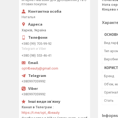
птових покупок
Нота сер
Кінцева 
Наталья
Характ
Харків, Україна
ОСНОВН
Вид пар
+380 (99) 705-99-92
Telegram и Viber
Тип аро
+380 (98) 553-46-41
Виробни
КОРИСТ
opt4beauty@gmail.com
Бренд
+380997059992
Об'єм, м
Оригінал
+380997059992
Стать
Канал в Телеграм
https://t.me/opt_4beauty
Інформ