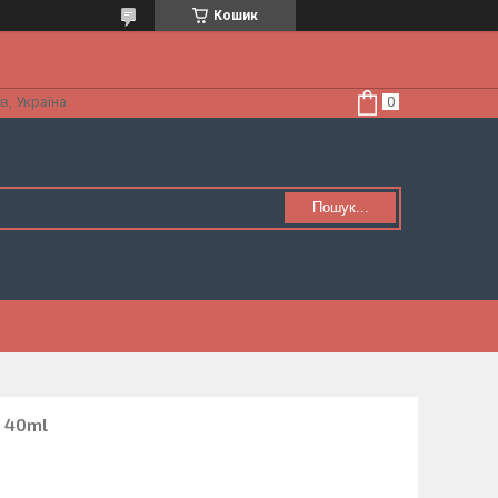
Кошик
в, Україна
Пошук...
e 40ml