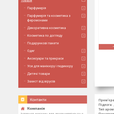
Товари
Парфумерія
Парфумерія та косметика з
феромонами
Декоративна косметика
Косметика по догляду
Подарункові пакети
Одяг
Аксесуари та прикраси
Усе для манікюру і педикюру
Дитячі товари
Захист від вірусів
Контакти
Прем'єра
Підлога:
Тип аром
Інтернет-магазин для дропшиппінгу та о
Початков