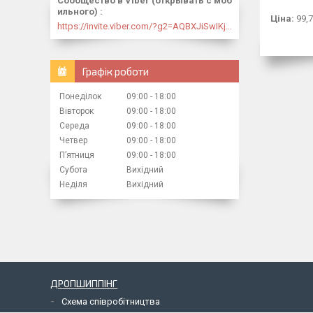
Сообщество в Viber (открывать с моб
ильного)
Ціна:
99,7
https://invite.viber.com/?g2=AQBXJiSwIKj9N0wsLWM5JifCoZ3k4Lza4fq58RAqpi3Qaj4OiaoTVb4yP1q7iB6e
Графік роботи
Понеділок
09:00
18:00
Вівторок
09:00
18:00
Середа
09:00
18:00
Четвер
09:00
18:00
Пʼятниця
09:00
18:00
Субота
Вихідний
Неділя
Вихідний
ДРОПШИППІНГ
Схема співробітництва