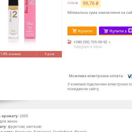
99,76 ₴
116 ₴
Мінімальна сума замовлення на сай
Купити
Купити з
+380 (99) 705-99-92
Telegram и Viber
–14%
9 днів
У компанії підключені електронні п
покидаючи сайту.
 аромату:
2005
для жінок
ату:
фруктові, квіткові
а нота:
Апельсин, Бергамот, Грейпфрут, Фрезія