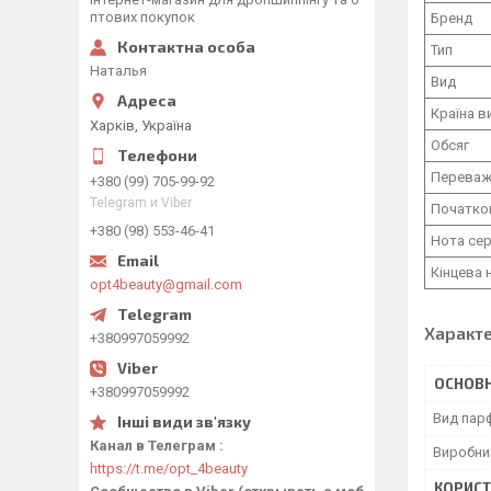
птових покупок
Бренд
Тип
Наталья
Вид
Країна в
Харків, Україна
Обсяг
Переваж
+380 (99) 705-99-92
Telegram и Viber
Початко
+380 (98) 553-46-41
Нота се
Кінцева 
opt4beauty@gmail.com
Характ
+380997059992
ОСНОВН
+380997059992
Вид пар
Канал в Телеграм
Виробни
https://t.me/opt_4beauty
КОРИСТ