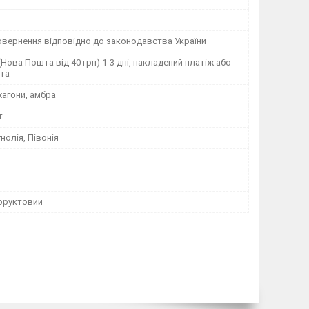
овернення відповідно до законодавства України
Нова Пошта від 40 грн) 1-3 дні, накладений платіж або
та
хагони, амбра
т
нолія, Півонія
фруктовий