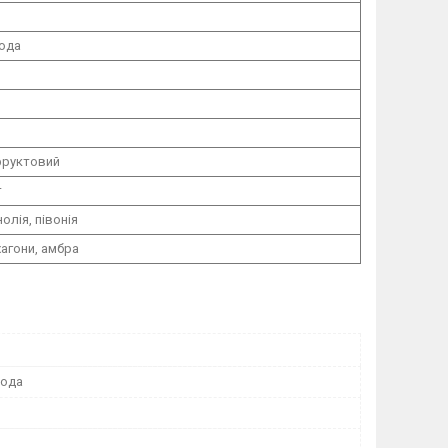
вода
фруктовий
т
олія, півонія
хагони, амбра
вода