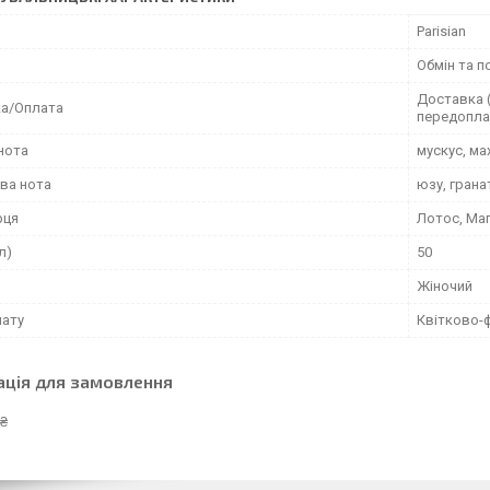
Parisian
Обмін та п
Доставка (
а/Оплата
передопла
нота
мускус, ма
ва нота
юзу, грана
рця
Лотос, Маг
л)
50
Жіночий
мату
Квітково-
ація для замовлення
 ₴