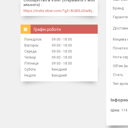
Сообщество в Viber (открывать с моб
ильного)
Бренд
https://invite.viber.com/?g2=AQBXJiSwIKj9N0wsLWM5JifCoZ3k4Lza4fq58RAqpi3Qaj4OiaoTVb4yP1q7iB6e
Гарантія
Доставк
Графік роботи
Кінцева 
Понеділок
09:00
18:00
Вівторок
09:00
18:00
Початко
Середа
09:00
18:00
Нота се
Четвер
09:00
18:00
Пʼятниця
09:00
18:00
Об'єм (м
Субота
Вихідний
Стать
Неділя
Вихідний
Тип аро
Інформ
Ціна:
114