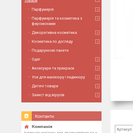
Товари
Парфумерія
Парфумерія та косметика з
феромонами
Декоративна косметика
Косметика по догляду
Подарункові пакети
Одяг
Аксесуари та прикраси
Усе для манікюру і педикюру
Дитячі товари
Захист від вірусів
Контакти
Артикул
Інтернет-магазин для дропшиппінгу та о