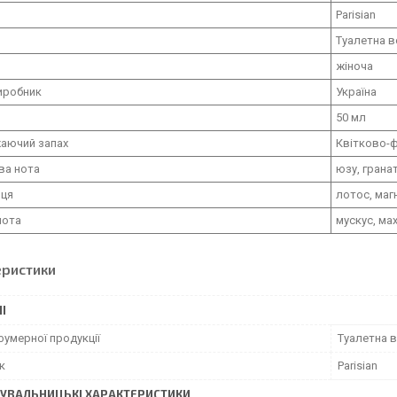
Parisian
Туалетна 
жіноча
иробник
Україна
50 мл
аючий запах
Квітково-
ва нота
юзу, грана
рця
лотос, магн
нота
мускус, ма
еристики
І
фумерної продукції
Туалетна 
к
Parisian
УВАЛЬНИЦЬКІ ХАРАКТЕРИСТИКИ