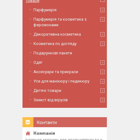
Товари
Парфумерія
Парфумерія та косметика з
феромонами
Декоративна косметика
Косметика по догляду
Подарункові пакети
Одяг
Аксесуари та прикраси
Усе для манікюру і педикюру
Дитячі товари
Захист від вірусів
Контакти
Інтернет-магазин для дропшиппінгу та о