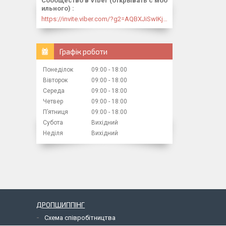
Сообщество в Viber (открывать с моб
ильного)
https://invite.viber.com/?g2=AQBXJiSwIKj9N0wsLWM5JifCoZ3k4Lza4fq58RAqpi3Qaj4OiaoTVb4yP1q7iB6e
Графік роботи
Понеділок
09:00
18:00
Вівторок
09:00
18:00
Середа
09:00
18:00
Четвер
09:00
18:00
Пʼятниця
09:00
18:00
Субота
Вихідний
Неділя
Вихідний
ДРОПШИППІНГ
Схема співробітництва