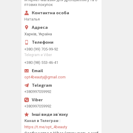
птових покупок
Наталья
Харків, Україна
+380 (99) 705-99-92
Telegram и Viber
+380 (98) 553-46-41
opt4beauty@gmail.com
+380997059992
+380997059992
Канал в Телеграм
https://t.me/opt_4beauty