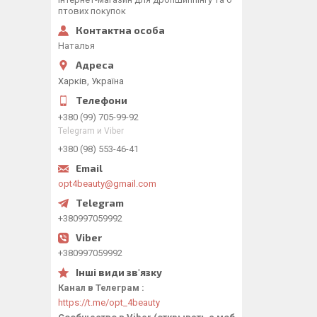
птових покупок
Наталья
Харків, Україна
+380 (99) 705-99-92
Telegram и Viber
+380 (98) 553-46-41
opt4beauty@gmail.com
+380997059992
+380997059992
Канал в Телеграм
https://t.me/opt_4beauty