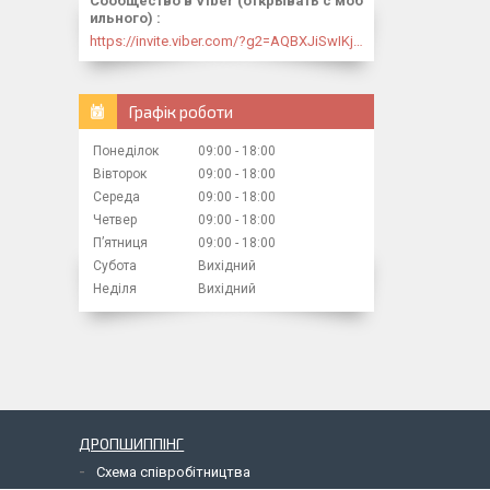
Сообщество в Viber (открывать с моб
ильного)
https://invite.viber.com/?g2=AQBXJiSwIKj9N0wsLWM5JifCoZ3k4Lza4fq58RAqpi3Qaj4OiaoTVb4yP1q7iB6e
Графік роботи
Понеділок
09:00
18:00
Вівторок
09:00
18:00
Середа
09:00
18:00
Четвер
09:00
18:00
Пʼятниця
09:00
18:00
Субота
Вихідний
Неділя
Вихідний
ДРОПШИППІНГ
Схема співробітництва