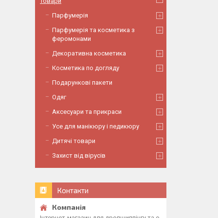
Товари
Парфумерія
Парфумерія та косметика з
феромонами
Декоративна косметика
Косметика по догляду
Подарункові пакети
Одяг
Аксесуари та прикраси
Усе для манікюру і педикюру
Дитячі товари
Захист від вірусів
Контакти
Інтернет-магазин для дропшиппінгу та о