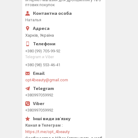
птових покупок
Наталья
Харків, Україна
+380 (99) 705-99-92
Telegram и Viber
+380 (98) 553-46-41
opt4beauty@gmail.com
+380997059992
+380997059992
Канал в Телеграм
https://t.me/opt_4beauty