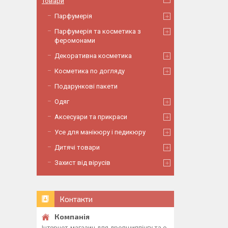
Товари
Парфумерія
Парфумерія та косметика з
феромонами
Декоративна косметика
Косметика по догляду
Подарункові пакети
Одяг
Аксесуари та прикраси
Усе для манікюру і педикюру
Дитячі товари
Захист від вірусів
Контакти
Інтернет-магазин для дропшиппінгу та о