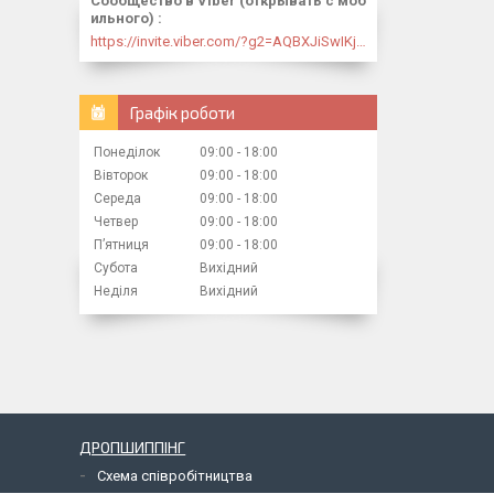
Сообщество в Viber (открывать с моб
ильного)
https://invite.viber.com/?g2=AQBXJiSwIKj9N0wsLWM5JifCoZ3k4Lza4fq58RAqpi3Qaj4OiaoTVb4yP1q7iB6e
Графік роботи
Понеділок
09:00
18:00
Вівторок
09:00
18:00
Середа
09:00
18:00
Четвер
09:00
18:00
Пʼятниця
09:00
18:00
Субота
Вихідний
Неділя
Вихідний
ДРОПШИППІНГ
Схема співробітництва