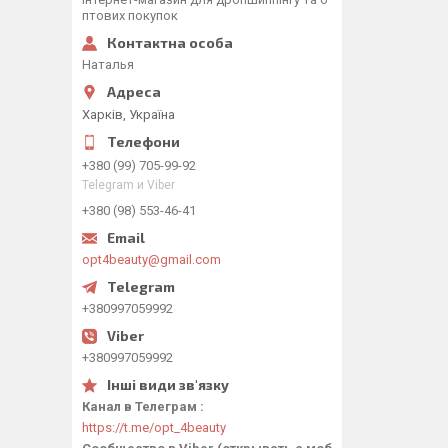
птових покупок
Наталья
Харків, Україна
+380 (99) 705-99-92
Telegram и Viber
+380 (98) 553-46-41
opt4beauty@gmail.com
+380997059992
+380997059992
Канал в Телеграм
https://t.me/opt_4beauty