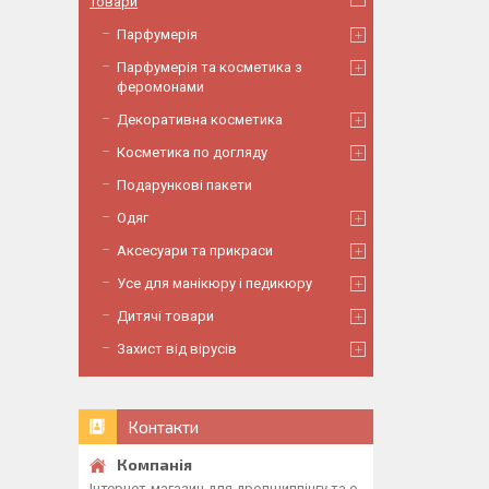
Товари
Парфумерія
Парфумерія та косметика з
феромонами
Декоративна косметика
Косметика по догляду
Подарункові пакети
Одяг
Аксесуари та прикраси
Усе для манікюру і педикюру
Дитячі товари
Захист від вірусів
Контакти
Інтернет-магазин для дропшиппінгу та о