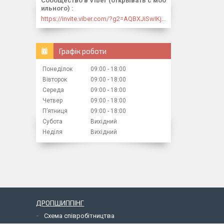
Сообщество в Viber (открывать с моб
ильного)
https://invite.viber.com/?g2=AQBXJiSwIKj9N0wsLWM5JifCoZ3k4Lza4fq58RAqpi3Qaj4OiaoTVb4yP1q7iB6e
Графік роботи
Понеділок
09:00
18:00
Вівторок
09:00
18:00
Середа
09:00
18:00
Четвер
09:00
18:00
Пʼятниця
09:00
18:00
Субота
Вихідний
Неділя
Вихідний
ДРОПШИППІНГ
Схема співробітництва