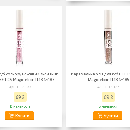
 губ кольору Рожевий льодяник
Карамельна олія для губ FT C
ETICS Magic elixir TL18 №183
Magic elixir TL18 №185
TL18-183
TL18-185
69 ₴
69 ₴
В наявності
В наявності
Купити
Купити