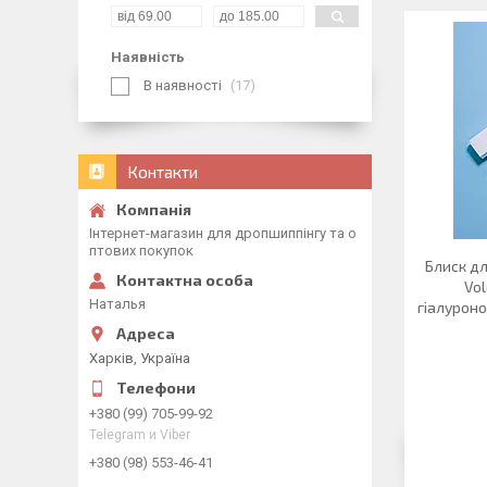
Наявність
В наявності
17
Контакти
Інтернет-магазин для дропшиппінгу та о
птових покупок
Блиск дл
Vol
Наталья
гіалурон
Харків, Україна
+380 (99) 705-99-92
Telegram и Viber
+380 (98) 553-46-41