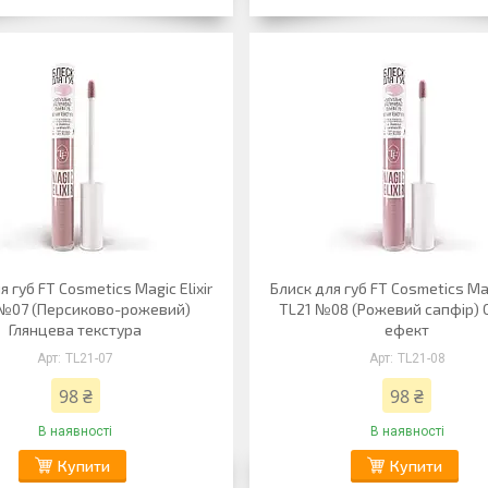
я губ FT Cosmetics Magic Elixir
Блиск для губ FT Cosmetics Mag
 №07 (Персиково-рожевий)
TL21 №08 (Рожевий сапфір) 
Глянцева текстура
ефект
TL21-07
TL21-08
98 ₴
98 ₴
В наявності
В наявності
Купити
Купити