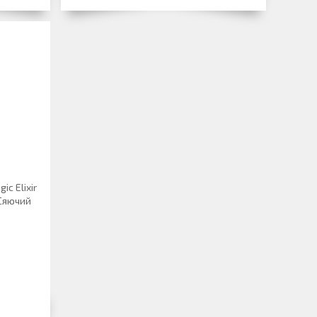
ic Elixir
Сяючий