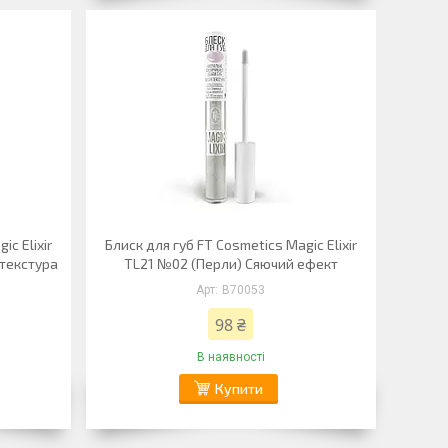
ic Elixir
Блиск для губ FT Cosmetics Magic Elixir
 текстура
TL21 №02 (Перли) Сяючий ефект
B70053
98 ₴
В наявності
Купити