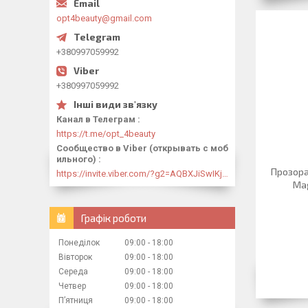
opt4beauty@gmail.com
+380997059992
+380997059992
Канал в Телеграм
https://t.me/opt_4beauty
Сообщество в Viber (открывать с моб
ильного)
Прозора
https://invite.viber.com/?g2=AQBXJiSwIKj9N0wsLWM5JifCoZ3k4Lza4fq58RAqpi3Qaj4OiaoTVb4yP1q7iB6e
Mag
Графік роботи
Понеділок
09:00
18:00
Вівторок
09:00
18:00
Середа
09:00
18:00
Четвер
09:00
18:00
Пʼятниця
09:00
18:00