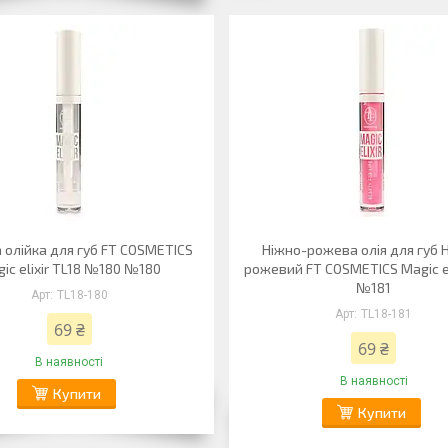
 олійка для губ FT COSMETICS
Ніжно-рожева олія для губ 
ic elixir TL18 №180 №180
рожевий FT COSMETICS Magic el
№181
TL18-180
TL18-181
69 ₴
69 ₴
В наявності
В наявності
Купити
Купити