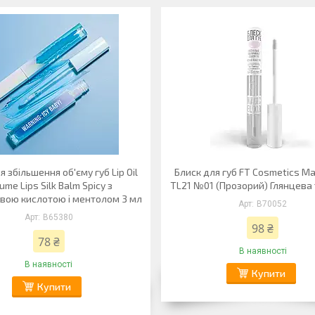
я збільшення об'єму губ Lip Oil
Блиск для губ FT Cosmetics Mag
ume Lips Silk Balm Spicy з
TL21 №01 (Прозорий) Глянцева
овою кислотою і ментолом 3 мл
B70052
B65380
98 ₴
78 ₴
В наявності
В наявності
Купити
Купити