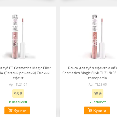
я губ FT Cosmetics Magic Elixir
Блиск для губ з ефектом об'
4 (Світлий рожевий) Сяючий
Cosmetics Magic Elixir TL21 №0
ефект
голографік
TL21-04
TL21-05
98 ₴
98 ₴
В наявності
В наявності
Купити
Купити