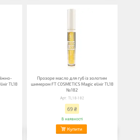
Ніжно-
Прозоре масло для губ із золотим
ixir TL18
шимером FT COSMETICS Magic elixir TL18
№182
TL18-182
69 ₴
В наявності
Купити