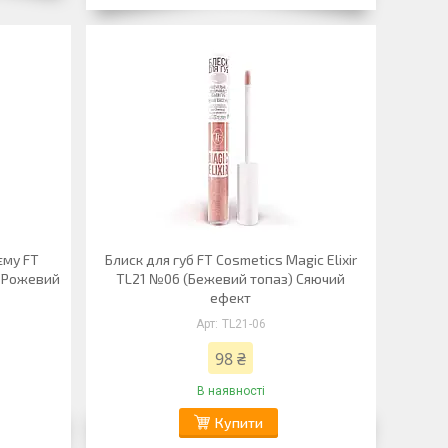
єму FT
Блиск для губ FT Cosmetics Magic Elixir
5 Рожевий
TL21 №06 (Бежевий топаз) Сяючий
ефект
TL21-06
98 ₴
В наявності
Купити