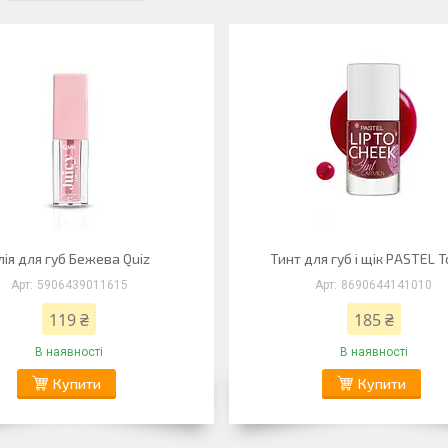
лія для губ Бежева Quiz
Тинт для губ і щік PASTEL Т
5906439011615
8690644141010
119 ₴
185 ₴
В наявності
В наявності
Купити
Купити