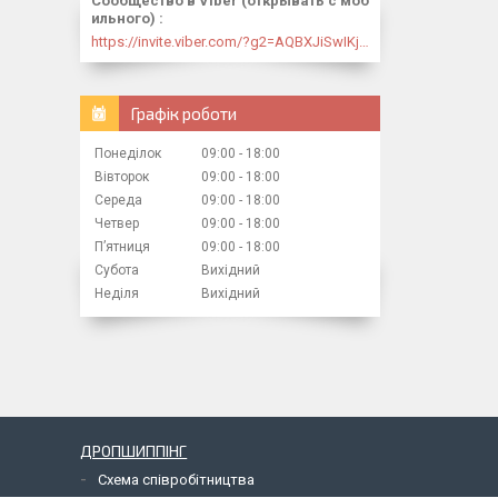
Сообщество в Viber (открывать с моб
ильного)
https://invite.viber.com/?g2=AQBXJiSwIKj9N0wsLWM5JifCoZ3k4Lza4fq58RAqpi3Qaj4OiaoTVb4yP1q7iB6e
Графік роботи
Понеділок
09:00
18:00
Вівторок
09:00
18:00
Середа
09:00
18:00
Четвер
09:00
18:00
Пʼятниця
09:00
18:00
Субота
Вихідний
Неділя
Вихідний
ДРОПШИППІНГ
Схема співробітництва