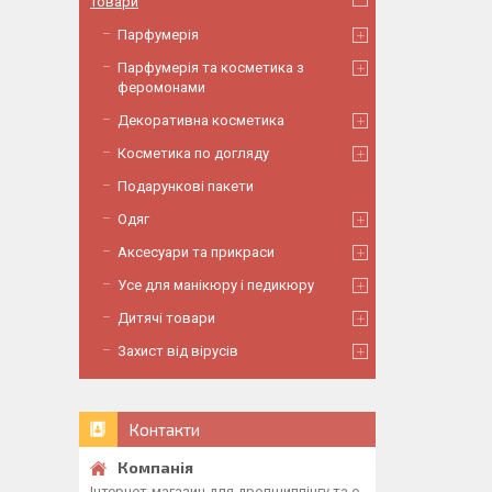
Товари
Парфумерія
Парфумерія та косметика з
феромонами
Декоративна косметика
Косметика по догляду
Подарункові пакети
Одяг
Аксесуари та прикраси
Усе для манікюру і педикюру
Дитячі товари
Захист від вірусів
Контакти
Інтернет-магазин для дропшиппінгу та о