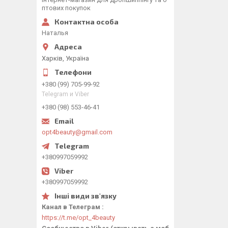
птових покупок
Наталья
Харків, Україна
+380 (99) 705-99-92
Telegram и Viber
+380 (98) 553-46-41
opt4beauty@gmail.com
+380997059992
+380997059992
Канал в Телеграм
https://t.me/opt_4beauty