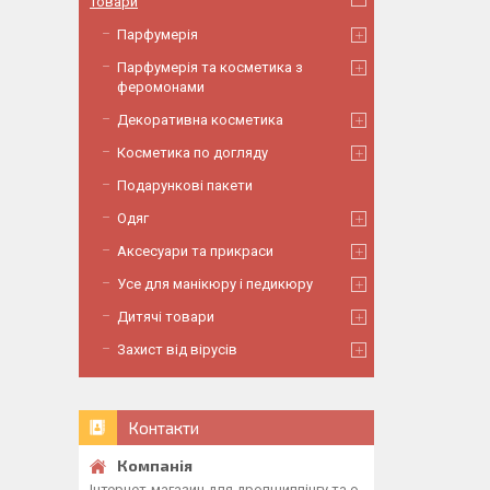
Товари
Парфумерія
Парфумерія та косметика з
феромонами
Декоративна косметика
Косметика по догляду
Подарункові пакети
Одяг
Аксесуари та прикраси
Усе для манікюру і педикюру
Дитячі товари
Захист від вірусів
Контакти
Інтернет-магазин для дропшиппінгу та о