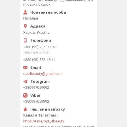
птових покупок
Наталья
Харків, Україна
+380 (99) 705-99-92
Telegram и Viber
+380 (98) 553-46-41
opt4beauty@gmail.com
+380997059992
+380997059992
Канал в Телеграм
https://t.me/opt_4beauty