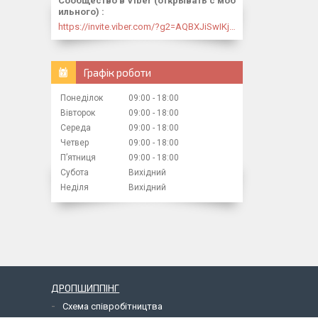
Сообщество в Viber (открывать с моб
ильного)
https://invite.viber.com/?g2=AQBXJiSwIKj9N0wsLWM5JifCoZ3k4Lza4fq58RAqpi3Qaj4OiaoTVb4yP1q7iB6e
Графік роботи
Понеділок
09:00
18:00
Вівторок
09:00
18:00
Середа
09:00
18:00
Четвер
09:00
18:00
Пʼятниця
09:00
18:00
Субота
Вихідний
Неділя
Вихідний
ДРОПШИППІНГ
Схема співробітництва